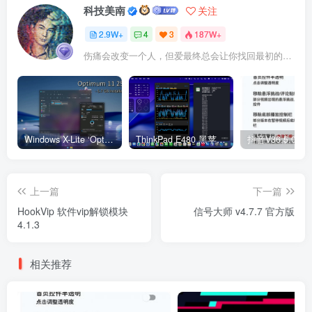
科技美南
关注
2.9W+
4
3
187W+
伤痛会改变一个人，但爱最终总会让你找回最初的自己
Windows X-Lite ‘Optimum 11’ 25H2 Pro v2
ThinkPad E480 黑苹果完美Tahoe的EFI分享（2026.03.01更新）
抖音V36.5.0 
上一篇
下一篇
HookVip 软件vip解锁模块
信号大师 v4.7.7 官方版
4.1.3
相关推荐