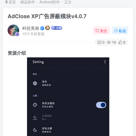
首页
精品软件
Android软件
正文
AdClose XP广告屏蔽模块v4.0.7
Arch Linux
Android 16
科技美南
关注
私信
10个月前更新
0
19
8
资源介绍
OS软件
Linux软件
Android软件