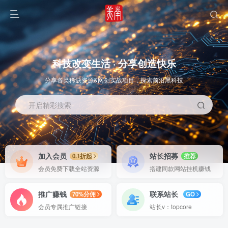
科技改变生活 · 分享创造快乐
分享各类稀缺资源&网创实战项目，探索前沿黑科技
开启精彩搜索
OS教程
SOFT教程
加入会员
站长招募
0.1折起
推荐
会员免费下载全站资源
搭建同款网站挂机赚钱
推广赚钱
联系站长
70%分佣
GO
会员专属推广链接
站长v：topcore
智能
系统教程
软件教程