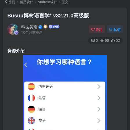
首页
精品软件
Android软件
正文
Busuu博树语言学* v32.21.0高级版
Arch Linux
Android 16
科技美南
关注
私信
10个月前更新
0
96
53
资源介绍
OS软件
Linux软件
Android软件