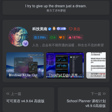
I try to give up the dream just a dream.
努力了才叫梦想
科技美南
关注
2.9W+
4
3
187W+
人生，总会有不期而遇的温暖，和生生不息的希望
Windows X-Lite ‘Optimum 11’ 25H2 Pro v2
ThinkPad E480 黑苹果完美Tahoe的EFI分享（2026.03.01更新）
抖音V36.5.0 
上一篇
下一篇
可可英语 v4.9.64 高级版
School Planner 课程计划
v8.9.0高级版