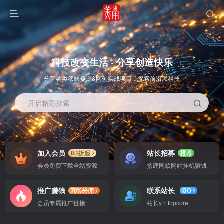
科技改变生活 · 分享创造快乐
分享各类稀缺资源&网创实战项目，探索前沿黑科技
开启精彩搜索
OS教程
SOFT教程
加入会员
站长招募
0.1折起
推荐
会员免费下载全站资源
搭建同款网站挂机赚钱
推广赚钱
联系站长
70%分佣
GO
会员专属推广链接
站长v：topcore
智能
系统教程
软件教程