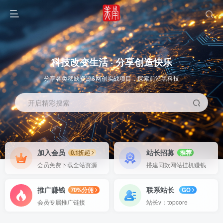
科技改变生活 · 分享创造快乐
分享各类稀缺资源&网创实战项目，探索前沿黑科技
开启精彩搜索
OS教程
SOFT教程
加入会员
站长招募
0.1折起
推荐
会员免费下载全站资源
搭建同款网站挂机赚钱
推广赚钱
联系站长
70%分佣
GO
会员专属推广链接
站长v：topcore
智能
系统教程
软件教程