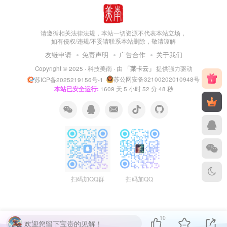
请遵循相关法律法规，本站一切资源不代表本站立场，
如有侵权/违规/不妥请联系本站删除，敬请谅解
友链申请
免责声明
广告合作
关于我们
Copyright © 2025 ·
科技美南
· 由
「莱卡云」
提供强力驱动
苏公网安备32100202010948号
苏ICP备2025219156号-1
本站已安全运行:
1609
天
5
小时
52
分
48
秒
扫码加QQ群
扫码加QQ
10
欢迎您留下宝贵的见解！