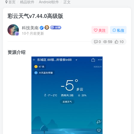
首页
精品软件
Android软件
正文
彩云天气v7.44.0高级版
Arch Linux
Android 16
科技美南
关注
私信
10个月前更新
0
59
10
资源介绍
OS软件
Linux软件
Android软件