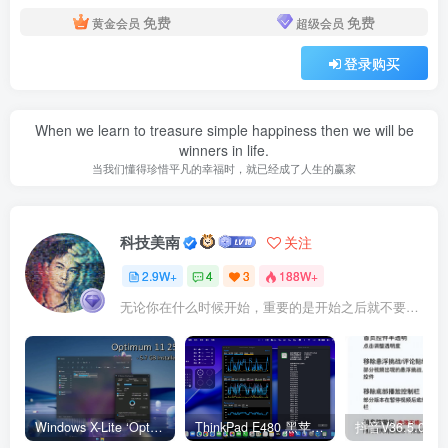
免费
免费
黄金会员
超级会员
登录购买
When we learn to treasure simple happiness then we will be
winners in life.
当我们懂得珍惜平凡的幸福时，就已经成了人生的赢家
科技美南
关注
2.9W+
4
3
188W+
无论你在什么时候开始，重要的是开始之后就不要停止
Windows X-Lite ‘Optimum 11’ 25H2 Pro v2
ThinkPad E480 黑苹果完美Tahoe的EFI分享（2026.03.01更新）
抖音V36.5.0 