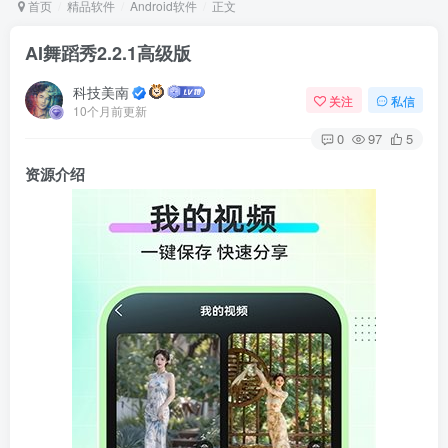
首页
精品软件
Android软件
正文
AI舞蹈秀2.2.1高级版
Arch Linux
Android 16
科技美南
关注
私信
10个月前更新
0
97
5
资源介绍
OS软件
Linux软件
Android软件