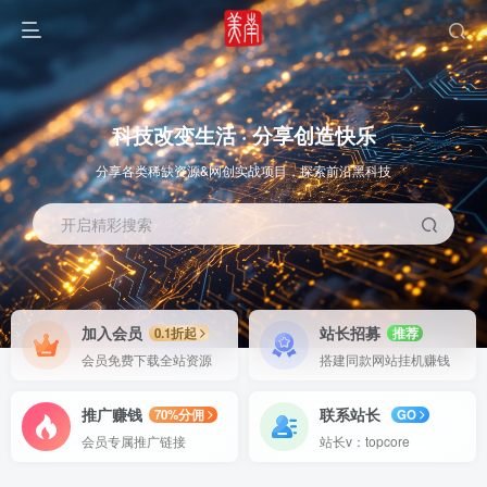
科技改变生活 · 分享创造快乐
分享各类稀缺资源&网创实战项目，探索前沿黑科技
开启精彩搜索
OS教程
SOFT教程
加入会员
站长招募
0.1折起
推荐
会员免费下载全站资源
搭建同款网站挂机赚钱
推广赚钱
联系站长
70%分佣
GO
会员专属推广链接
站长v：topcore
智能
系统教程
软件教程