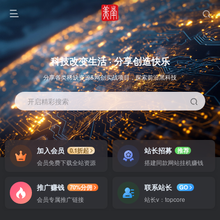
科技改变生活 · 分享创造快乐
分享各类稀缺资源&网创实战项目，探索前沿黑科技
开启精彩搜索
OS教程
SOFT教程
加入会员
站长招募
0.1折起
推荐
会员免费下载全站资源
搭建同款网站挂机赚钱
推广赚钱
联系站长
70%分佣
GO
会员专属推广链接
站长v：topcore
智能
系统教程
软件教程