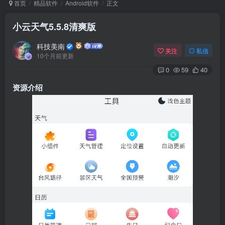
首页
精品软件
Android软件
正文
小云天气5.5.8清爽版
Arch Linux
Android 16
科技美南
关注
私信
10个月前更新
0
59
40
资源介绍
OS软件
Linux软件
Android软件