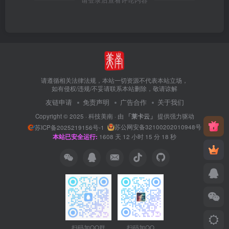
请登录后查看评论内容
请遵循相关法律法规，本站一切资源不代表本站立场，
如有侵权/违规/不妥请联系本站删除，敬请谅解
友链申请
免责声明
广告合作
关于我们
Copyright © 2025 ·
科技美南
· 由
「莱卡云」
提供强力驱动
苏公网安备32100202010948号
苏ICP备2025219156号-1
本站已安全运行:
1608
天
12
小时
15
分
18
秒
扫码加QQ群
扫码加QQ