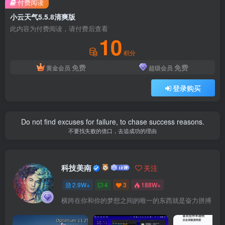
付费阅读
小云天气5.5.8清爽版
此内容为付费阅读，请付费后查看
10
积分
免费
免费
黄金会员
超级会员
登录购买
Do not find excuses for failure, to chase success reasons.
不要找失败的借口，去追成功的理由
科技美南
关注
2.9W+
4
3
188W+
横跨在你和你的梦想之间的唯一的东西就是奋力拼搏