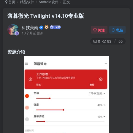
首页
精品软件
Android软件
正文
薄暮微光 Twilight v14.10专业版
Arch Linux
Android 16
科技美南
关注
私信
10个月前更新
0
93
55
资源介绍
OS软件
Linux软件
Android软件