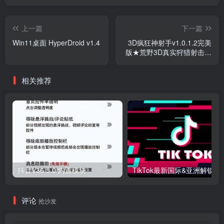
上一篇
下一篇
Win11桌面 HyperDroid v1.4
3D疯狂神射手v1.0.1.2完美
版★荒野3D真实狩猎射击游
戏
相关推荐
抖音V36.5.0 内置模块
评论
抢沙发