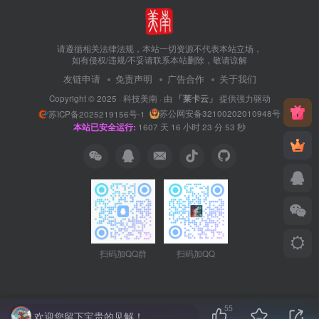
请遵循相关法律法规，本站一切资源不代表本站立场，
如有侵权/违规/不妥请联系本站删除，敬请谅解
友链申请
免责声明
广告合作
关于我们
Copyright © 2025 ·
科技美南
· 由
「莱卡云」
提供强力驱动
苏公网安备32100202010948号
苏ICP备2025219156号-1
本站已安全运行:
1607
天
16
小时
23
分
53
秒
扫码加QQ群
扫码加QQ
55
欢迎您留下宝贵的见解！