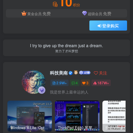
10
积分
免费
免费
黄金会员
超级会员
登录购买
I try to give up the dream just a dream.
努力了才叫梦想
科技美南
关注
2.9W+
4
3
187W+
我是世界上最幸运的人
Windows X-Lite ‘Optimum 11’ 25H2 Pro v2
ThinkPad E480 黑苹果完美Tahoe的EFI分享（2026.03.01更新）
抖音V36.5.0 