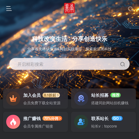
科技改变生活 · 分享创造快乐
分享各类稀缺资源&网创实战项目，探索前沿黑科技
开启精彩搜索
OS教程
SOFT教程
加入会员
站长招募
0.1折起
推荐
会员免费下载全站资源
搭建同款网站挂机赚钱
推广赚钱
联系站长
70%分佣
GO
会员专属推广链接
站长v：topcore
智能
系统教程
软件教程