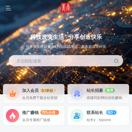
科技改变生活 · 分享创造快乐
分享各类稀缺资源&网创实战项目，探索前沿黑科技
开启精彩搜索
OS教程
SOFT教程
加入会员
站长招募
0.1折起
推荐
会员免费下载全站资源
搭建同款网站挂机赚钱
推广赚钱
联系站长
70%分佣
GO
会员专属推广链接
站长v：topcore
智能
系统教程
软件教程