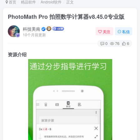
首页
精品软件
Android软件
正文
PhotoMath Pro 拍照数学计算器v8.45.0专业版
Arch Linux
Android 16
科技美南
关注
私信
10个月前更新
0
76
6
资源介绍
OS软件
Linux软件
Android软件