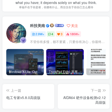
what you have; it depends solely on what you think.
幸福不在于你是谁，你拥有什么，而仅仅在于你自己怎么看待
科技美南
关注
2.9W+
4
3
186W+
不管你有多慢，都不要紧，只要你有决心，你最终都会到达想去的地方
Windows X-Lite ‘Optimum 11’ 25H2 Pro v2
ThinkPad E480 黑苹果完美Tahoe的EFI分享（2026.03.01更新）
抖音V36.5.0 
上一篇
下一篇
电工专家v5.8.0高级版
AIDA64 硬件设备检测v2.12
高级版