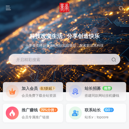
科技改变生活 · 分享创造快乐
分享各类稀缺资源&网创实战项目，探索前沿黑科技
开启精彩搜索
OS教程
SOFT教程
加入会员
站长招募
0.1折起
推荐
会员免费下载全站资源
搭建同款网站挂机赚钱
推广赚钱
联系站长
70%分佣
GO
会员专属推广链接
站长v：topcore
智能
系统教程
软件教程