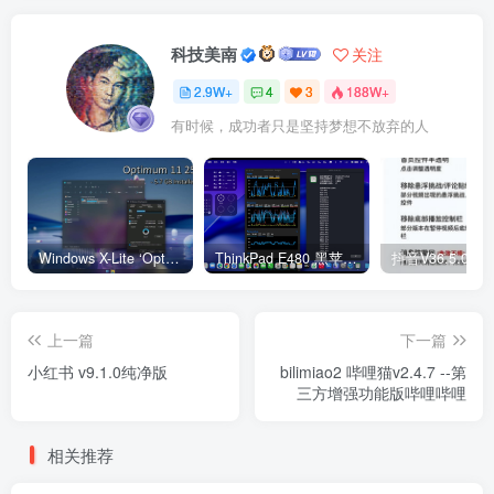
科技美南
关注
2.9W+
4
3
188W+
有时候，成功者只是坚持梦想不放弃的人
Windows X-Lite ‘Optimum 11’ 25H2 Pro v2
ThinkPad E480 黑苹果完美Tahoe的EFI分享（2026.03.01更新）
抖音V36.5.0 
上一篇
下一篇
小红书 v9.1.0纯净版
bilimiao2 哔哩猫v2.4.7 --第
三方增强功能版哔哩哔哩
相关推荐