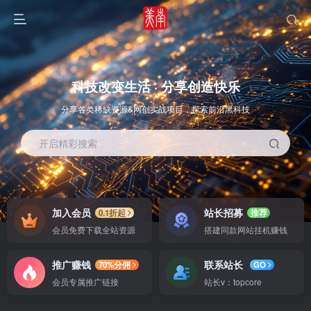
科技改变生活 · 分享创造快乐
分享各类稀缺资源&网创实战项目，探索前沿黑科技
开启精彩搜索
OS教程
SOFT教程
加入会员
站长招募
0.1折起
推荐
会员免费下载全站资源
搭建同款网站挂机赚钱
推广赚钱
联系站长
70%分佣
GO
会员专属推广链接
站长v：topcore
智能
系统教程
软件教程