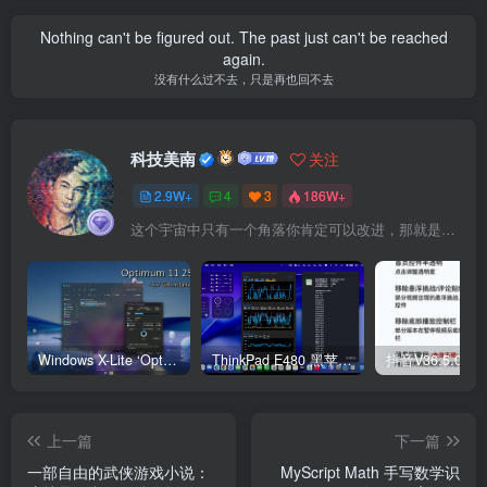
Nothing can't be figured out. The past just can't be reached
again.
没有什么过不去，只是再也回不去
科技美南
关注
2.9W+
4
3
186W+
这个宇宙中只有一个角落你肯定可以改进，那就是你自己
Windows X-Lite ‘Optimum 11’ 25H2 Pro v2
ThinkPad E480 黑苹果完美Tahoe的EFI分享（2026.03.01更新）
抖音V36.5.0 
上一篇
下一篇
一部自由的武侠游戏小说：
MyScript Math 手写数学识