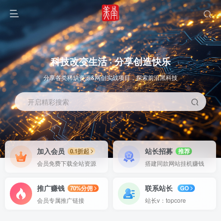
科技改变生活 · 分享创造快乐
分享各类稀缺资源&网创实战项目，探索前沿黑科技
开启精彩搜索
OS教程
SOFT教程
加入会员
站长招募
0.1折起
推荐
会员免费下载全站资源
搭建同款网站挂机赚钱
推广赚钱
联系站长
70%分佣
GO
会员专属推广链接
站长v：topcore
智能
系统教程
软件教程