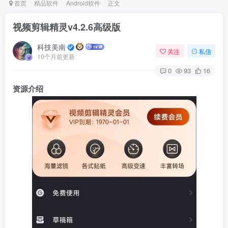
首页
精品软件
Android软件
正文
视频剪辑精灵v4.2.6高级版
Arch Linux
Android 16
科技美南
关注
私信
10个月前更新
0
93
16
资源介绍
OS软件
Linux软件
Android软件