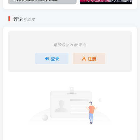
评论
抢沙发
请登录后发表评论
登录
注册