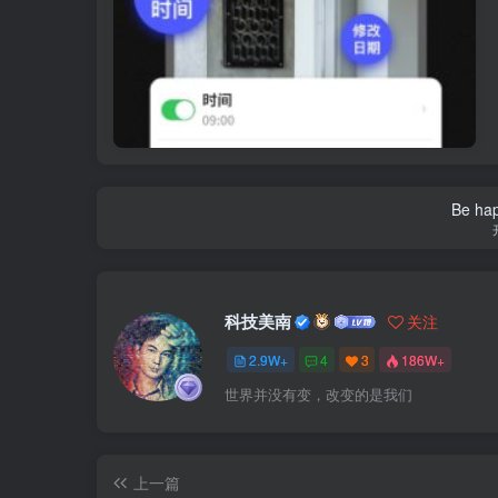
Be hap
科技美南
关注
2.9W+
4
3
186W+
世界并没有变，改变的是我们
上一篇