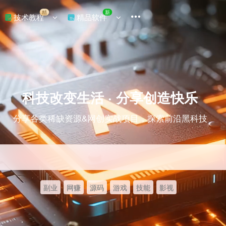
精
新
技术教程
精品软件
科技改变生活 · 分享创造快乐
分享各类稀缺资源&网创实战项目，探索前沿黑科技
副业
网赚
源码
游戏
技能
影视