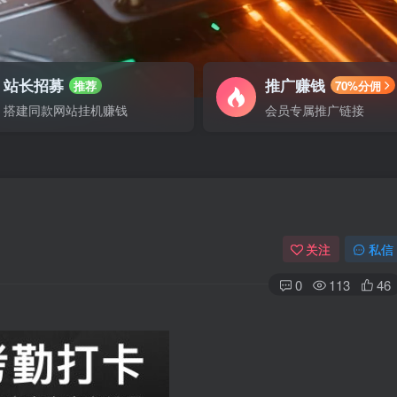
站长招募
推广赚钱
推荐
70%分佣
搭建同款网站挂机赚钱
会员专属推广链接
关注
私信
0
113
46