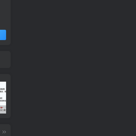
5.0 内置模块
Grabcube(多功能AI音视频下载及编辑工具)
去除各大网盘限制，轻松使用Curl或下载工具加速下载
篇