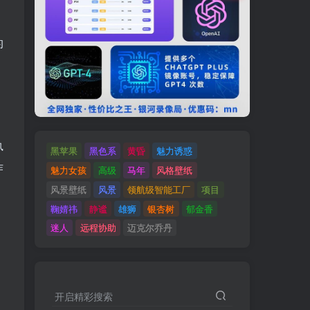
的
执
黑苹果
黑色系
黄昏
魅力诱惑
作
魅力女孩
高级
马年
风格壁纸
风景壁纸
风景
领航级智能工厂
项目
鞠婧祎
静谧
雄狮
银杏树
郁金香
迷人
远程协助
迈克尔乔丹
开启精彩搜索