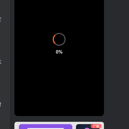
定
0%
实
时
广告