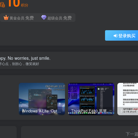
10
积分
免费
免费
黄金会员
超级会员
登录购买
py. No worries, just smile.
开心点，别担心，微笑就好
Windows X-Lite ‘Optimum 11’ 25H2 Pro v2
ThinkPad E480 黑苹果完美Tahoe的EFI分享（2026.03.01更新）
抖音V36.
下一