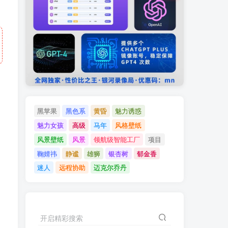
黑苹果
黑色系
黄昏
魅力诱惑
魅力女孩
高级
马年
风格壁纸
风景壁纸
风景
领航级智能工厂
项目
鞠婧祎
静谧
雄狮
银杏树
郁金香
迷人
远程协助
迈克尔乔丹
开启精彩搜索