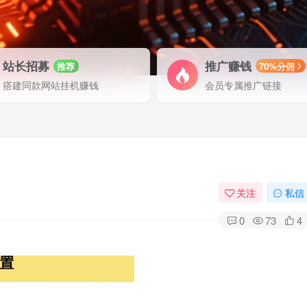
站长招募
推广赚钱
推荐
70%分佣
搭建同款网站挂机赚钱
会员专属推广链接
关注
私信
0
73
4