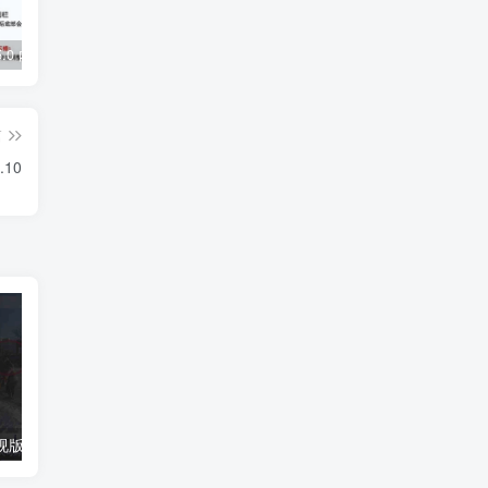
5.0 内置模块
Grabcube(多功能AI音视频下载及编辑工具)
去除各大网盘限制，轻松使用Curl或下载工具加速下载
篇
.10
安卓大吉TV电视版下载2026最新v1.5.20清爽版
豆包AI无水印图批量下载V1.1.0