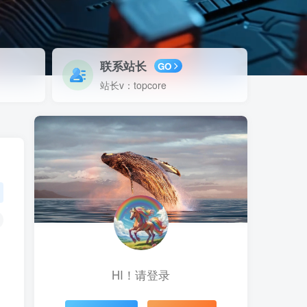
联系站长
GO
站长v：topcore
HI！请登录