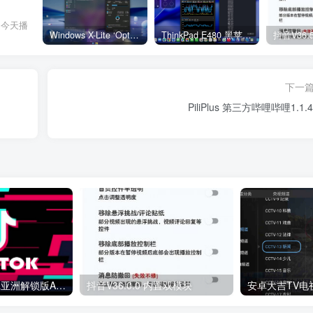
己今天播
Windows X-Lite ‘Optimum 11’ 25H2 Pro v2
ThinkPad E480 黑苹果完美Tahoe的EFI分享（2026.03.01更新）
抖音V36.
下一
PiliPlus 第三方哔哩哔哩1.1.4
TikTok最新国际&亚洲解锁版APP v43.1.4 TikTok Plugin v2.31
抖音V36.0.0 内置双模块