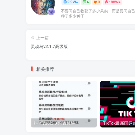
2.9W+
4
3
188W+
不要问自己收获了多少果实，而是要问自
种了多少种子
上一篇
灵动岛v2.1.7高级版
相关推荐
抖音V36.5.0 内置模块