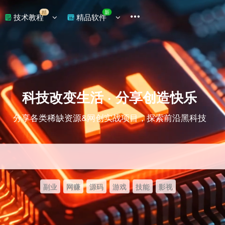
精
新
技术教程
精品软件
科技改变生活 · 分享创造快乐
分享各类稀缺资源&网创实战项目，探索前沿黑科技
副业
网赚
源码
游戏
技能
影视