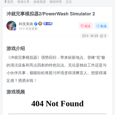
首页
资源分享
游戏资源
模拟经营
正文
冲就完事模拟器2/PowerWash Simulator 2
Arch Linux
Android 16
科技美南
关注
私信
10个月前更新
0
23
3
游戏介绍
《冲就完事模拟器》强势回归，带来崭新地点、登峰“皂”极
的清洁设备和亮点四射的特色玩法。无论是独自工作还是与
OS软件
Linux软件
Android软件
小伙伴共事，都能轻松将脏污环境变得清爽宜人。想获得满
足感？洒洒水啦！
游戏视频