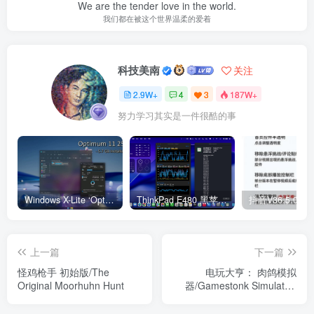
We are the tender love in the world.
我们都在被这个世界温柔的爱着
科技美南
关注
2.9W+
4
3
187W+
努力学习其实是一件很酷的事
Windows X-Lite ‘Optimum 11’ 25H2 Pro v2
ThinkPad E480 黑苹果完美Tahoe的EFI分享（2026.03.01更新）
抖音V36.5.0 
上一篇
下一篇
怪鸡枪手 初始版/The
电玩大亨： 肉鸽模拟
Original Moorhuhn Hunt
器/Gamestonk Simulator:
Gone Rogue