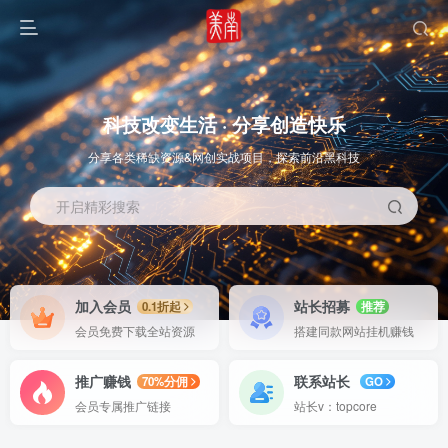
科技改变生活 · 分享创造快乐
分享各类稀缺资源&网创实战项目，探索前沿黑科技
开启精彩搜索
OS教程
SOFT教程
加入会员
站长招募
0.1折起
推荐
会员免费下载全站资源
搭建同款网站挂机赚钱
推广赚钱
联系站长
70%分佣
GO
会员专属推广链接
站长v：topcore
智能
系统教程
软件教程