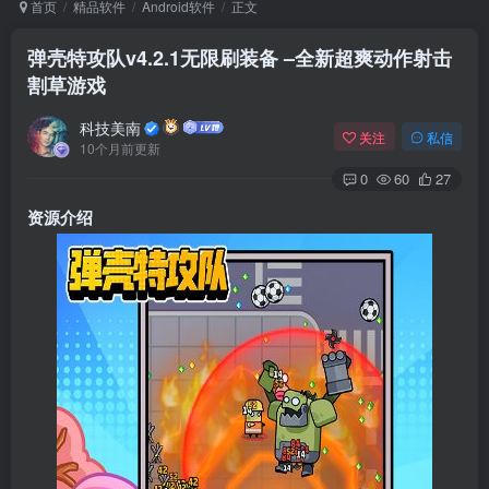
首页
精品软件
Android软件
正文
弹壳特攻队v4.2.1无限刷装备 –全新超爽动作射击
割草游戏
Arch Linux
Android 16
科技美南
关注
私信
10个月前更新
0
60
27
资源介绍
OS软件
Linux软件
Android软件