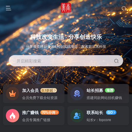
科技改变生活 · 分享创造快乐
分享各类稀缺资源&网创实战项目，探索前沿黑科技
开启精彩搜索
OS教程
SOFT教程
加入会员
站长招募
0.1折起
推荐
会员免费下载全站资源
搭建同款网站挂机赚钱
推广赚钱
联系站长
70%分佣
GO
会员专属推广链接
站长v：topcore
智能
系统教程
软件教程