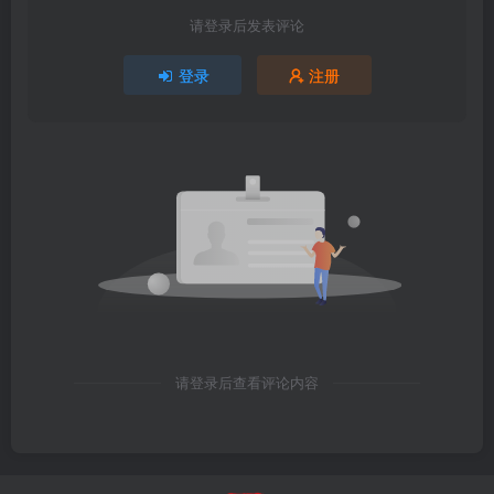
请登录后发表评论
登录
注册
请登录后查看评论内容