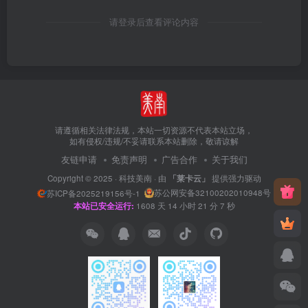
请登录后查看评论内容
请遵循相关法律法规，本站一切资源不代表本站立场，
如有侵权/违规/不妥请联系本站删除，敬请谅解
友链申请
免责声明
广告合作
关于我们
Copyright © 2025 ·
科技美南
· 由
「莱卡云」
提供强力驱动
苏公网安备32100202010948号
苏ICP备2025219156号-1
本站已安全运行:
1608
天
14
小时
21
分
8
秒