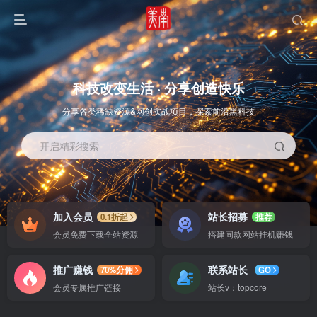
科技改变生活 · 分享创造快乐
分享各类稀缺资源&网创实战项目，探索前沿黑科技
开启精彩搜索
OS教程
SOFT教程
加入会员
站长招募
0.1折起
推荐
会员免费下载全站资源
搭建同款网站挂机赚钱
推广赚钱
联系站长
70%分佣
GO
会员专属推广链接
站长v：topcore
智能
系统教程
软件教程