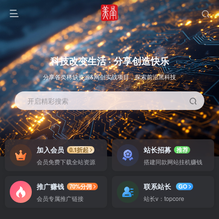
科技改变生活 · 分享创造快乐
分享各类稀缺资源&网创实战项目，探索前沿黑科技
开启精彩搜索
OS教程
SOFT教程
加入会员
站长招募
0.1折起
推荐
会员免费下载全站资源
搭建同款网站挂机赚钱
推广赚钱
联系站长
70%分佣
GO
会员专属推广链接
站长v：topcore
智能
系统教程
软件教程