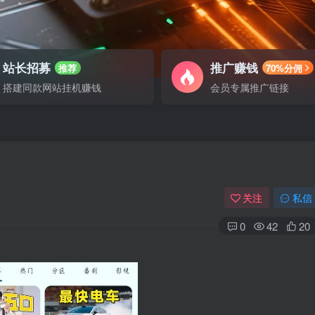
站长招募
推广赚钱
推荐
70%分佣
搭建同款网站挂机赚钱
会员专属推广链接
关注
私信
0
42
20