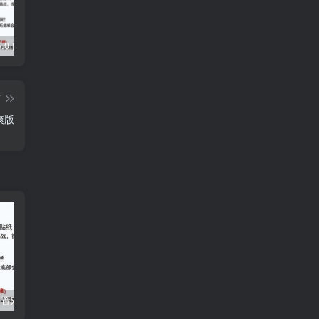
5.0 内置模块
Grabcube(多功能AI音视频下载及编辑工具)
去除各大网盘限制，轻松使用Curl或下载工具加速下载
篇
清爽版
 内置双模块
豆包AI无水印图批量下载V1.1.0