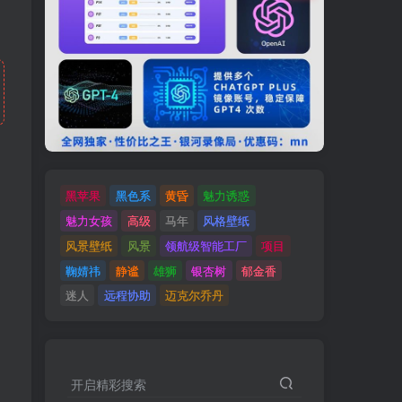
黑苹果
黑色系
黄昏
魅力诱惑
魅力女孩
高级
马年
风格壁纸
风景壁纸
风景
领航级智能工厂
项目
鞠婧祎
静谧
雄狮
银杏树
郁金香
迷人
远程协助
迈克尔乔丹
开启精彩搜索