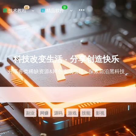
精
新
技术教程
精品软件
科技改变生活 · 分享创造快乐
分享各类稀缺资源&网创实战项目，探索前沿黑科技
副业
网赚
源码
游戏
技能
影视