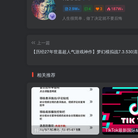
2.9W+
4
3
187W+
人生很简单，做了决定就不要后悔
上一篇
【历经27年世嘉超人气游戏神作】梦幻模拟战7.3.530
相关推荐
抖音V36.5.0 内置模块