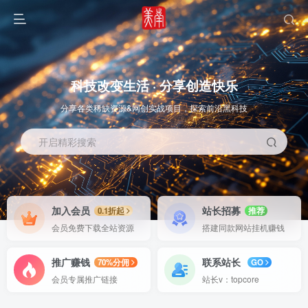
科技改变生活 · 分享创造快乐
分享各类稀缺资源&网创实战项目，探索前沿黑科技
开启精彩搜索
OS教程
SOFT教程
加入会员
站长招募
0.1折起
推荐
会员免费下载全站资源
搭建同款网站挂机赚钱
推广赚钱
联系站长
70%分佣
GO
会员专属推广链接
站长v：topcore
智能
系统教程
软件教程