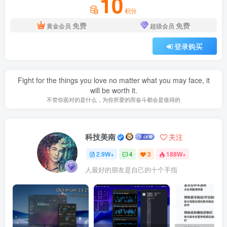
10
积分
免费
免费
黄金会员
超级会员
登录购买
Fight for the things you love no matter what you may face, it
will be worth it.
不管你面对的是什么，为你所爱的而奋斗都会是值得的
科技美南
关注
2.9W+
4
3
188W+
人最好的朋友是自己的十个手指