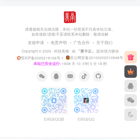
请遵循相关法律法规，本站一切资源不代表本站立场，
如有侵权/违规/不妥请联系本站删除，敬请谅解
友链申请
免责声明
广告合作
关于我们
Copyright © 2025 ·
科技美南
· 由
「莱卡云」
提供强力驱动
苏公网安备32100202010948号
苏ICP备2025219156号-1
本站已安全运行:
1608
天
10
小时
5
分
18
秒
扫码加QQ群
扫码加QQ