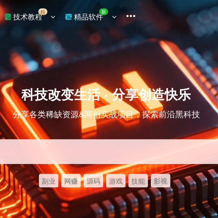
精
新
技术教程
精品软件
科技改变生活 · 分享创造快乐
分享各类稀缺资源&网创实战项目，探索前沿黑科技
副业
网赚
源码
游戏
技能
影视