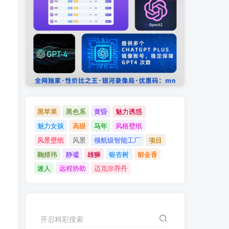
黑苹果
黑色系
黄昏
魅力诱惑
魅力女孩
高级
马年
风格壁纸
风景壁纸
风景
领航级智能工厂
项目
鞠婧祎
静谧
雄狮
银杏树
郁金香
迷人
远程协助
迈克尔乔丹
开启精彩搜索