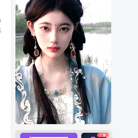
功
玩
广告