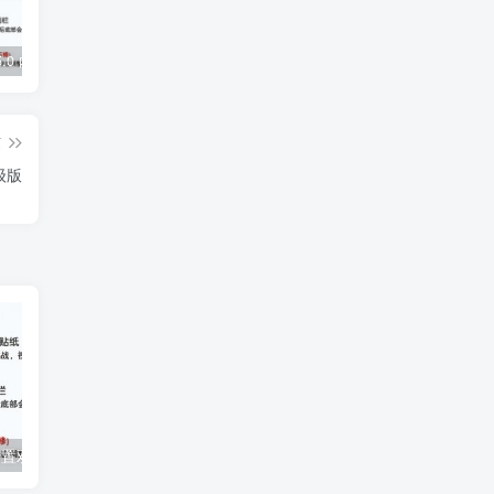
5.0 内置模块
Grabcube(多功能AI音视频下载及编辑工具)
去除各大网盘限制，轻松使用Curl或下载工具加速下载
篇
高级版
 内置双模块
豆包AI无水印图批量下载V1.1.0