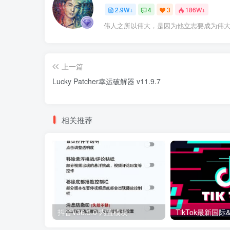
2.9W+
4
3
186W+
伟人之所以伟大，是因为他立志要成为伟
上一篇
Lucky Patcher幸运破解器 v11.9.7
相关推荐
抖音V36.5.0 内置模块