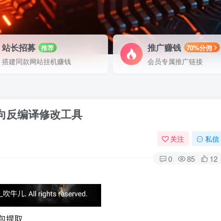
站长招募
推广赚钱
推荐
70%分佣
搭建同款网站挂机赚钱
会员专属推广链接
pk逆向反编译修改工具
关注
私信
0
85
12