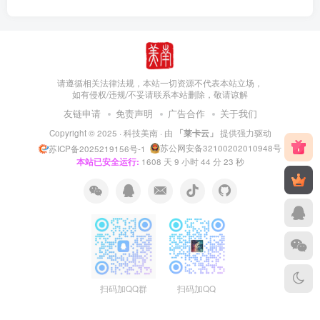
请遵循相关法律法规，本站一切资源不代表本站立场，
如有侵权/违规/不妥请联系本站删除，敬请谅解
友链申请
免责声明
广告合作
关于我们
Copyright © 2025 ·
科技美南
· 由
「莱卡云」
提供强力驱动
苏公网安备32100202010948号
苏ICP备2025219156号-1
本站已安全运行:
1608
天
9
小时
44
分
23
秒
扫码加QQ群
扫码加QQ