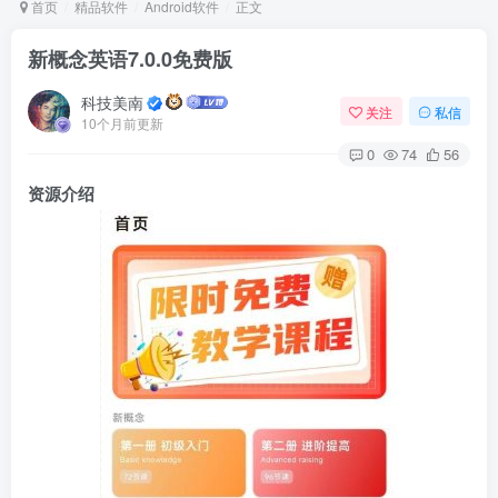
首页
精品软件
Android软件
正文
新概念英语7.0.0免费版
Arch Linux
Android 16
科技美南
关注
私信
10个月前更新
0
74
56
资源介绍
OS软件
Linux软件
Android软件