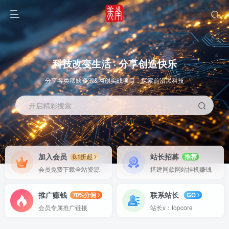
科技改变生活 · 分享创造快乐
分享各类稀缺资源&网创实战项目，探索前沿黑科技
开启精彩搜索
OS教程
SOFT教程
加入会员
站长招募
0.1折起
推荐
会员免费下载全站资源
搭建同款网站挂机赚钱
推广赚钱
联系站长
70%分佣
GO
会员专属推广链接
站长v：topcore
智能
系统教程
软件教程