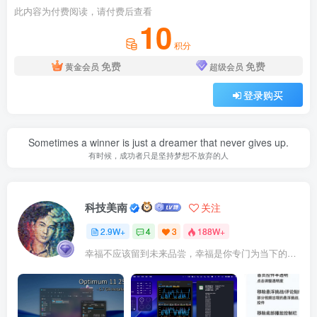
此内容为付费阅读，请付费后查看
10
积分
免费
免费
黄金会员
超级会员
登录购买
Sometimes a winner is just a dreamer that never gives up.
有时候，成功者只是坚持梦想不放弃的人
科技美南
关注
2.9W+
4
3
188W+
幸福不应该留到未来品尝，幸福是你专门为当下的自己所准备的