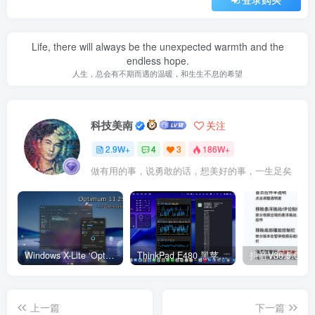
Life, there will always be the unexpected warmth and the
endless hope.
人生，总会有不期而遇的温暖，和生生不息的希望
科技美南
关注
2.9W+
4
3
186W+
做有用的事，说勇敢的话，想美好的事，一生足矣
Windows X-Lite ‘Optimum 11’ 25H2 Pro v2
ThinkPad E480 黑苹果完美Tahoe的EFI分享（2026.03.01更新）
抖音V36.5.0 
上一篇
下一篇