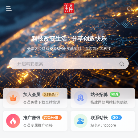
科技改变生活 · 分享创造快乐
分享各类稀缺资源&网创实战项目，探索前沿黑科技
开启精彩搜索
OS教程
SOFT教程
加入会员
站长招募
0.1折起
推荐
会员免费下载全站资源
搭建同款网站挂机赚钱
推广赚钱
联系站长
70%分佣
GO
会员专属推广链接
站长v：topcore
智能
系统教程
软件教程