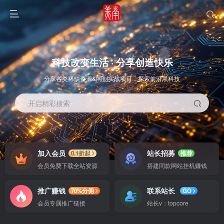
科技改变生活 · 分享创造快乐
分享各类稀缺资源&网创实战项目，探索前沿黑科技
开启精彩搜索
OS教程
SOFT教程
加入会员
站长招募
0.1折起
推荐
会员免费下载全站资源
搭建同款网站挂机赚钱
推广赚钱
联系站长
70%分佣
GO
会员专属推广链接
站长v：topcore
智能
系统教程
软件教程