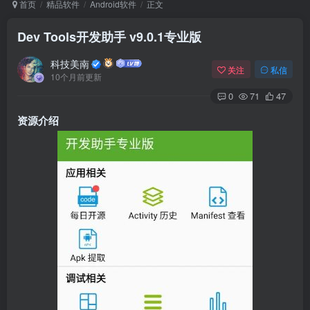
首页
精品软件
Android软件
正文
Dev Tools开发助手 v9.0.1专业版
Arch Linux
Android 16
科技美南
关注
私信
10个月前更新
0
71
47
资源介绍
OS软件
Linux软件
Android软件