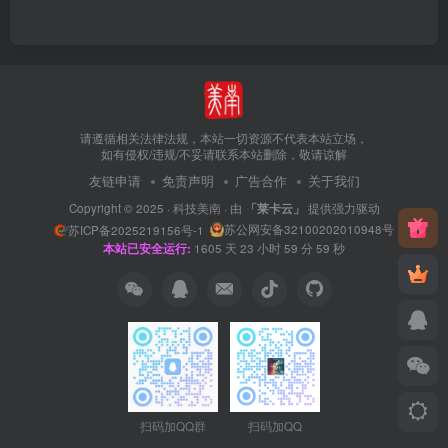
请遵循相关法律法规，本站一切资源不代表本站立场，
如有侵权/违规/不妥请联系本站删除，敬请谅解
友链申请
免责声明
广告合作
关于我们
Copyright © 2025 ·
科技美南
· 由
「莱卡云」
提供强力驱动
苏公网安备32100202010948号
苏ICP备2025219156号-1
本站已安全运行:
1606
天
0
小时
0
分
0
秒
扫码加QQ群
扫码加QQ