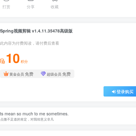
打赏
分享
收藏
Spring视频剪辑 v1.4.11.35478高级版
此内容为付费阅读，请付费后查看
10
积分
免费
免费
黄金会员
超级会员
登录购买
nts mean so much to me sometimes.
一点微不足道的肯定，对我却意义非凡