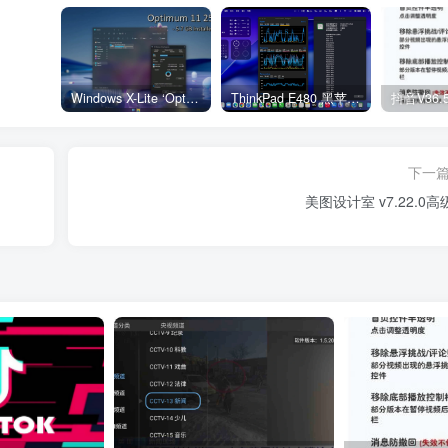
Windows X-Lite ‘Optimum 11’ 25H2 Pro v2
ThinkPad E480 黑苹果完美Tahoe的EFI分享（2026.03.01更新）
抖音V36.
下一
美图设计室 v7.22.0高