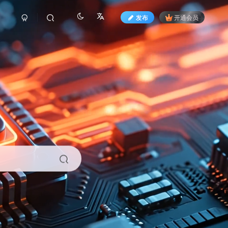
发布
开通会员