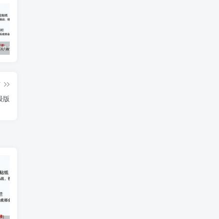
5.0 内置模块
Grabcube(多功能AI音视频下载及编辑工具)
去除各大网盘限制，轻松使用Curl或下载工具加速下载
篇
级版