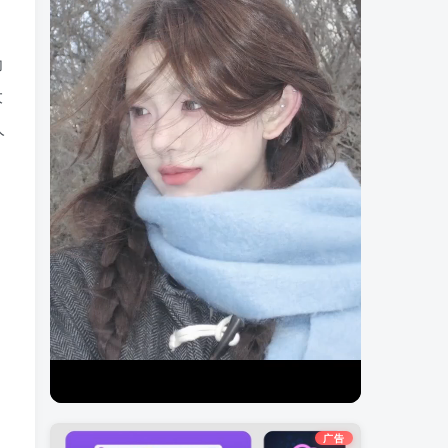
功
大
人
广告