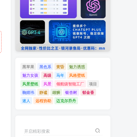
黑苹果
黑色系
黄昏
魅力诱惑
魅力女孩
高级
马年
风格壁纸
风景壁纸
风景
领航级智能工厂
项目
鞠婧祎
静谧
雄狮
银杏树
郁金香
迷人
远程协助
迈克尔乔丹
开启精彩搜索