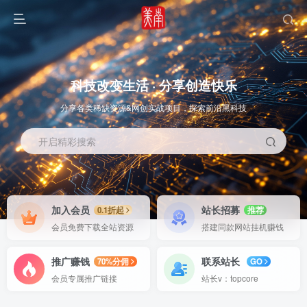
科技改变生活 · 分享创造快乐
分享各类稀缺资源&网创实战项目，探索前沿黑科技
开启精彩搜索
OS教程
SOFT教程
加入会员
站长招募
0.1折起
推荐
会员免费下载全站资源
搭建同款网站挂机赚钱
推广赚钱
联系站长
70%分佣
GO
会员专属推广链接
站长v：topcore
智能
系统教程
软件教程