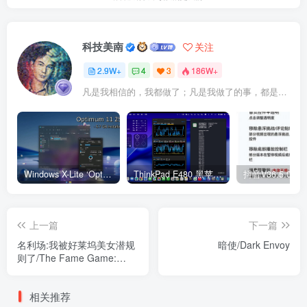
科技美南
关注
2.9W+
4
3
186W+
凡是我相信的，我都做了；凡是我做了的事，都是全身心地投入去做的
Windows X-Lite ‘Optimum 11’ 25H2 Pro v2
ThinkPad E480 黑苹果完美Tahoe的EFI分享（2026.03.01更新）
抖音V36.5.0 
上一篇
下一篇
名利场:我被好莱坞美女潜规
暗使/Dark Envoy
则了/The Fame Game:
Welcome to Hollywood
相关推荐