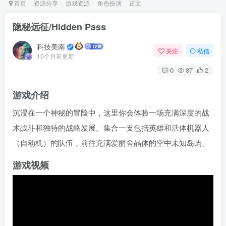
首页
资源分享
游戏资源
角色扮演
正文
隐秘远征/Hidden Pass
Arch Linux
Android 16
科技美南
关注
私信
10个月前更新
0
87
2
游戏介绍
沉浸在一个神秘的冒险中，这里你会体验一场充满深度的战
术战斗和独特的战略发展。集合一支包括英雄和活体机器人
OS软件
Linux软件
Android软件
（自动机）的队伍，前往充满爱丽舍晶体的空中未知岛屿。
游戏视频