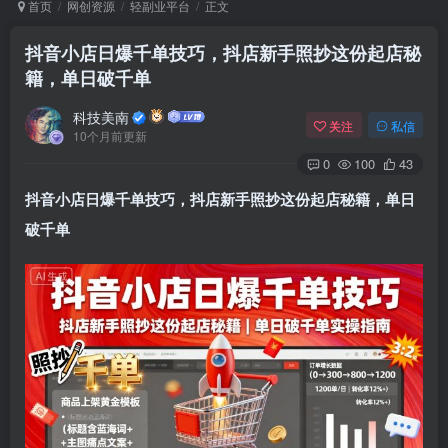
首页
网创资源
轻副业平台
正文
抖音小店日爆千单技巧，抖店新手照抄这份起店秘
籍，单日破千单
Arch Linux
Android 16
科技美南
关注
私信
10个月前更新
0
100
43
抖音小店日爆千单技巧，抖店新手照抄这份起店秘籍，单日
破千单
OS软件
Linux软件
Android软件