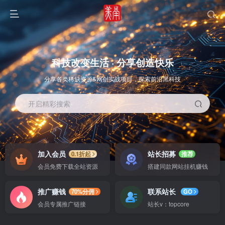
科技改变生活 · 分享创造快乐
分享各类稀缺资源&网创实战项目，探索前沿黑科技
开启精彩搜索
OS教程
SOFT教程
加入会员
站长招募
0.1折起
推荐
会员免费下载全站资源
搭建同款网站挂机赚钱
推广赚钱
联系站长
70%分佣
GO
会员专属推广链接
站长v：topcore
智能
系统教程
软件教程