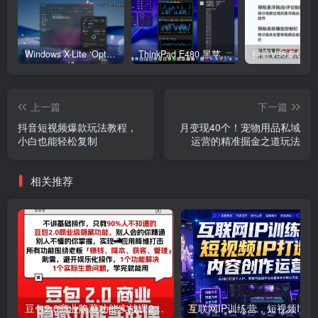
Windows X-Lite ‘Optimum 11’ 25H2 Pro v2
ThinkPad E480 黑苹果完美Tahoe的EFI分享（2026.03.01更新）
抖音V36.5.0 
上一篇
下一篇
抖音短视频爆款玩法教程，
月变现40个！宠物用品私域
小白也能轻松复制
运营的精准掘金之道玩法
相关推荐
豆包2.0商业隐藏功能实战课2026，1个功能解决1个实际生意问题，学完就能用
互联网I