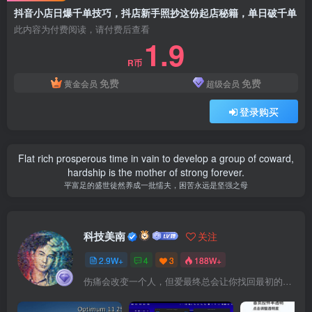
抖音小店日爆千单技巧，抖店新手照抄这份起店秘籍，单日破千单
此内容为付费阅读，请付费后查看
1.9
R币
免费
免费
黄金会员
超级会员
登录购买
Flat rich prosperous time in vain to develop a group of coward,
hardship is the mother of strong forever.
平富足的盛世徒然养成一批懦夫，困苦永远是坚强之母
科技美南
关注
2.9W+
4
3
188W+
伤痛会改变一个人，但爱最终总会让你找回最初的自己