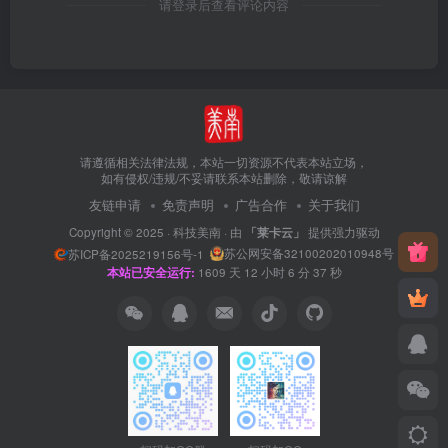
请登录后查看评论内容
请遵循相关法律法规，本站一切资源不代表本站立场，
如有侵权/违规/不妥请联系本站删除，敬请谅解
友链申请
免责声明
广告合作
关于我们
Copyright © 2025 ·
科技美南
· 由
「莱卡云」
提供强力驱动
苏公网安备32100202010948号
苏ICP备2025219156号-1
本站已安全运行:
1609
天
12
小时
6
分
38
秒