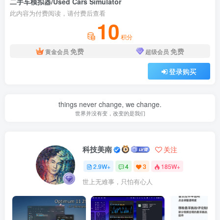
二手车模拟器/Used Cars Simulator
此内容为付费阅读，请付费后查看
10
积分
免费
免费
黄金会员
超级会员
登录购买
things never change, we change.
世界并没有变，改变的是我们
科技美南
关注
2.9W+
4
3
185W+
世上无难事，只怕有心人