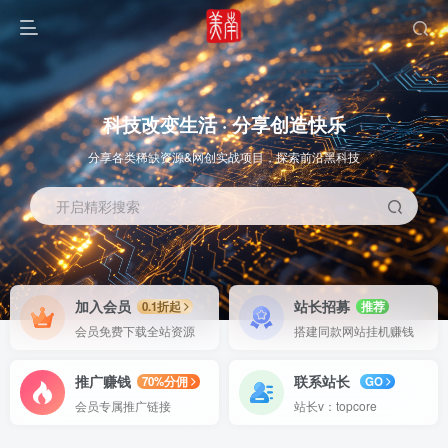
科技改变生活 · 分享创造快乐
分享各类稀缺资源&网创实战项目，探索前沿黑科技
开启精彩搜索
OS教程
SOFT教程
加入会员
站长招募
0.1折起
推荐
会员免费下载全站资源
搭建同款网站挂机赚钱
推广赚钱
联系站长
70%分佣
GO
会员专属推广链接
站长v：topcore
智能
系统教程
软件教程