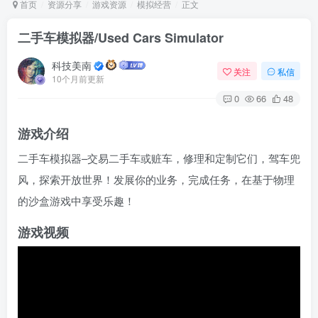
首页
资源分享
游戏资源
模拟经营
正文
二手车模拟器/Used Cars Simulator
Arch Linux
Android 16
科技美南
关注
私信
10个月前更新
0
66
48
游戏介绍
二手车模拟器–交易二手车或赃车，修理和定制它们，驾车兜
风，探索开放世界！发展你的业务，完成任务，在基于物理
OS软件
Linux软件
Android软件
的沙盒游戏中享受乐趣！
游戏视频