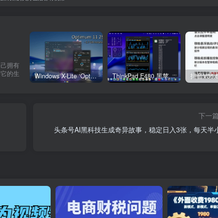
自己拥有
任它的生
Windows X-Lite ‘Optimum 11’ 25H2 Pro v2
ThinkPad E480 黑苹果完美Tahoe的EFI分享（2026.03.01更新）
抖音V36.
下一
头条号AI黑科技生成奇异故事，稳定日入3张，每天半