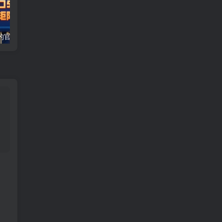
外面收费1980的官服全自动打金，新模式，单窗口50+，支持批量矩阵，工具+渠道【揭秘】
剪映遇上国庆热点，拉新收益暴增400%，单条视频狂挣2W+，无需剪辑基础，几分钟一条作品