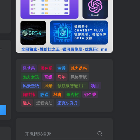
k+，长期稳定，新手可玩，无脑操作【揭秘】
黑苹果
黑色系
黄昏
魅力诱惑
魅力女孩
高级
马年
风格壁纸
风景壁纸
风景
领航级智能工厂
项目
鞠婧祎
静谧
雄狮
银杏树
郁金香
迷人
远程协助
迈克尔乔丹
开启精彩搜索