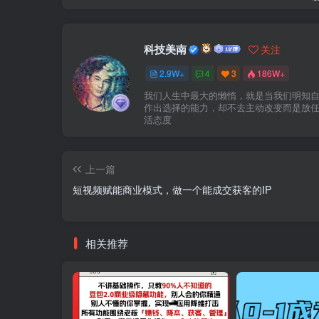
科技美南
关注
2.9W+
4
3
186W+
我们人生中最大的懒惰，就是当我们明知
作出选择的能力，却不去主动改变而是放
活态度
上一篇
短视频赋能商业模式，做一个能成交获客的IP
相关推荐