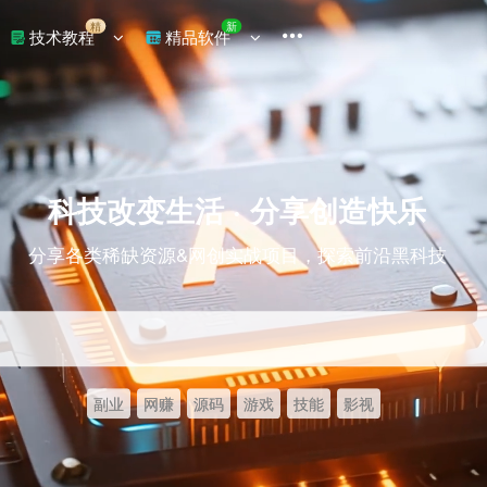
精
新
技术教程
精品软件
科技改变生活 · 分享创造快乐
分享各类稀缺资源&网创实战项目，探索前沿黑科技
副业
网赚
源码
游戏
技能
影视