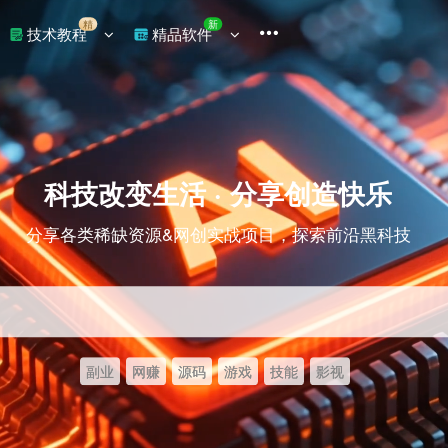
精
新
技术教程
精品软件
科技改变生活 · 分享创造快乐
分享各类稀缺资源&网创实战项目，探索前沿黑科技
副业
网赚
源码
游戏
技能
影视