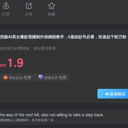
打赏
分享
收藏
挡脸AI美女爆款视频制作保姆级教学，0基础起号必看，快速起千粉万粉
此内容为付费阅读，请付费后查看
1.9
R币
免费
免费
黄金会员
超级会员
登录购买
 way of the reef hill, also not willing to take a step back.
挡路的礁山上撞得粉碎，也不肯后退一步