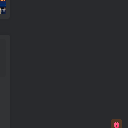
外面收费1980的官服全自动打金，新模式，单窗口50+，支持批量矩阵，工具+渠道【揭秘】
剪映遇上国庆热点，拉新收益暴增400%，单条视频狂挣2W+，无需剪辑基础，几分钟一条作品