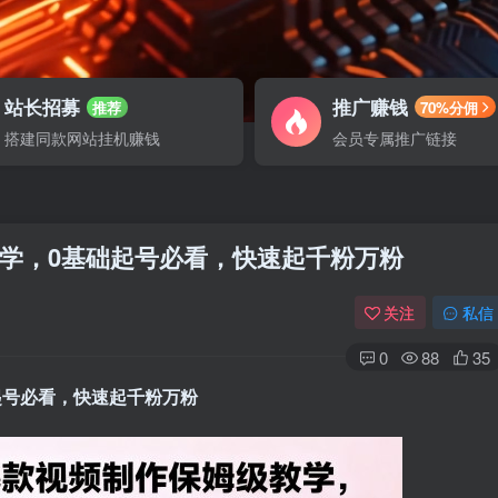
站长招募
推广赚钱
推荐
70%分佣
搭建同款网站挂机赚钱
会员专属推广链接
教学，0基础起号必看，快速起千粉万粉
关注
私信
0
88
35
起号必看，快速起千粉万粉