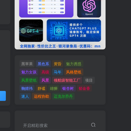
黑苹果
黑色系
黄昏
魅力诱惑
魅力女孩
高级
马年
风格壁纸
风景壁纸
风景
领航级智能工厂
项目
鞠婧祎
静谧
雄狮
银杏树
郁金香
迷人
远程协助
迈克尔乔丹
开启精彩搜索