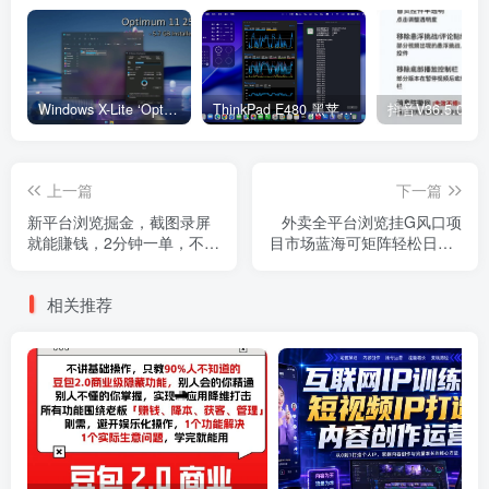
Windows X-Lite ‘Optimum 11’ 25H2 Pro v2
ThinkPad E480 黑苹果完美Tahoe的EFI分享（2026.03.01更新）
抖音V36.5.0 
上一篇
下一篇
新平台浏览掘金，截图录屏
外卖全平台浏览挂G风口项
就能賺钱，2分钟一单，不限
目市场蓝海可矩阵轻松日入5
时间，不限单量，一天5张+
张【揭秘】
【揭秘】
相关推荐