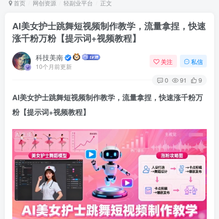
首页
网创资源
轻副业平台
正文
AI美女护士跳舞短视频制作教学，流量拿捏，快速
涨千粉万粉【提示词+视频教程】
Arch Linux
Android 16
科技美南
关注
私信
10个月前更新
0
91
9
AI美女护士跳舞短视频制作教学，流量拿捏，快速涨千粉万
粉【提示词+视频教程】
OS软件
Linux软件
Android软件