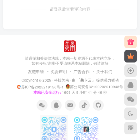
请登录后查看评论内容
请遵循相关法律法规，本站一切资源不代表本站立场，
如有侵权/违规/不妥请联系本站删除，敬请谅解
友链申请
免责声明
广告合作
关于我们
Copyright © 2025 ·
科技美南
· 由
「莱卡云」
提供强力驱动
苏公网安备32100202010948号
苏ICP备2025219156号-1
本站已安全运行:
1609
天
9
小时
41
分
46
秒