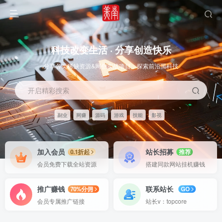
科技改变生活 · 分享创造快乐
分享各类稀缺资源&网创实战项目，探索前沿黑科技
开启精彩搜索
副业
网赚
源码
游戏
技能
影视
OS教程
SOFT教程
加入会员
站长招募
0.1折起
推荐
会员免费下载全站资源
搭建同款网站挂机赚钱
推广赚钱
联系站长
70%分佣
GO
会员专属推广链接
站长v：topcore
智能
系统教程
软件教程