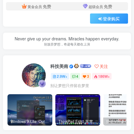
免费
免费
黄金会员
超级会员
登录购买
Never give up your dreams. Miracles happen everyday.
别放弃梦想，奇迹每天都在上演
科技美南
关注
2.9W+
4
3
186W+
别让梦想只停留在梦里
Windows X-Lite ‘Optimum 11’ 25H2 Pro v2
ThinkPad E480 黑苹果完美Tahoe的EFI分享（2026.03.01更新）
抖音V36.5.0 