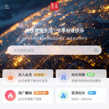
科技改变生活 · 分享创造快乐
分享各类稀缺资源&网创实战项目，探索前沿黑科技
开启精彩搜索
OS教程
SOFT教程
加入会员
站长招募
0.1折起
推荐
会员免费下载全站资源
搭建同款网站挂机赚钱
推广赚钱
联系站长
70%分佣
GO
会员专属推广链接
站长v：topcore
智能
系统教程
软件教程