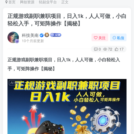
首页
网创资源
轻副业平台
正文
正规游戏副职兼职项目，日入1k，人人可做，小白
轻松入手，可矩阵操作【揭秘】
Arch Linux
Android 16
科技美南
关注
私信
10个月前更新
0
72
17
正规游戏副职兼职项目，日入1k，人人可做，小白轻松入
手，可矩阵操作【揭秘】
OS软件
Linux软件
Android软件