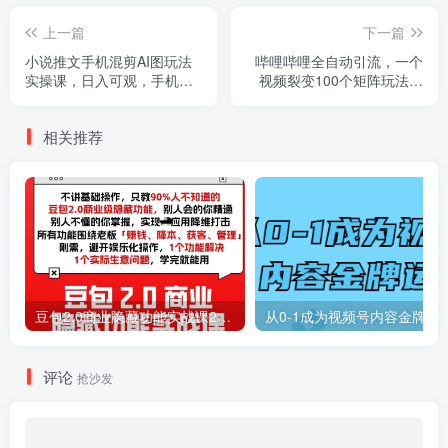
上一篇
下一篇
小说推文手机混剪AI图玩法
哔哩哔哩全自动引流，一个
实操课，日入可观，手机即
视频裂变100个矩阵玩法，
可独立完成
搭配全自动养号，发布，监
控工具【揭秘】
相关推荐
豆包2.0商业隐藏功能实战课2026，1个功能解决1个实际生意问题，学完就能用
从0-1成为视频号内容金牌运
评论
抢沙发