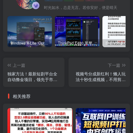
时光如水，总是无言。若你安好，便是晴天
Windows X-Lite ‘Optimum 11’ 25H2 Pro v2
ThinkPad E480 黑苹果完美Tahoe的EFI分享（2026.03.01更新）
抖音V36.5.0 
上一篇
下一篇
独家方法！最新短剧平台全
视频号分成新红利！懒人玩
自动撸金项目，领先于市面
法十秒生成视频，不用剪辑
所有挂G项目，单机一天3张
不用拍摄，手机一键操作，
+，多号多撸【揭秘】
单日1k+【揭秘】
相关推荐