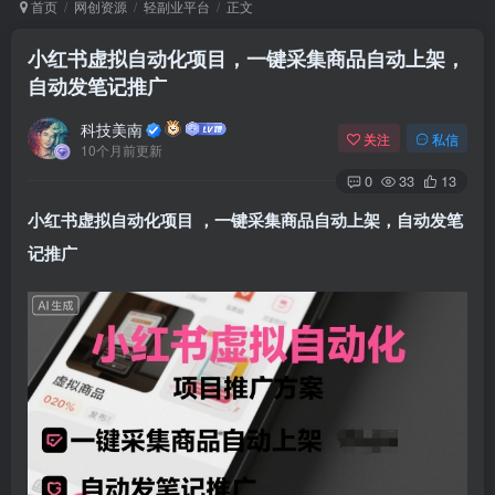
首页
网创资源
轻副业平台
正文
小红书虚拟自动化项目，一键采集商品自动上架，
自动发笔记推广
Arch Linux
Android 16
科技美南
关注
私信
10个月前更新
0
33
13
小红书虚拟自动化项目
，一键采集商品自动上架，自动发笔
记推广
OS软件
Linux软件
Android软件