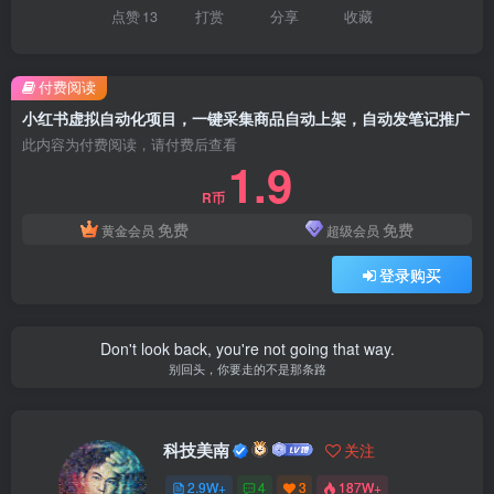
点赞
13
打赏
分享
收藏
付费阅读
小红书虚拟自动化项目，一键采集商品自动上架，自动发笔记推广
此内容为付费阅读，请付费后查看
1.9
R币
免费
免费
黄金会员
超级会员
登录购买
Don't look back, you're not going that way.
别回头，你要走的不是那条路
科技美南
关注
2.9W+
4
3
187W+