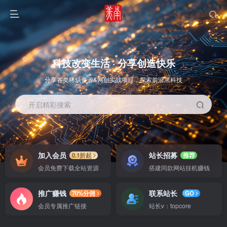
科技改变生活 · 分享创造快乐
分享各类稀缺资源&网创实战项目，探索前沿黑科技
开启精彩搜索
OS教程
SOFT教程
加入会员
站长招募
0.1折起
推荐
会员免费下载全站资源
搭建同款网站挂机赚钱
推广赚钱
联系站长
70%分佣
GO
会员专属推广链接
站长v：topcore
智能
系统教程
软件教程