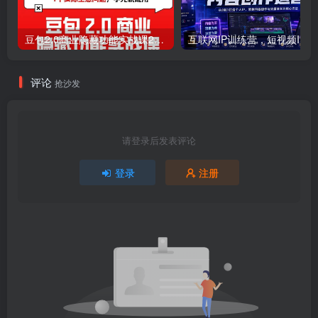
豆包2.0商业隐藏功能实战课2026，1个功能解决1个实际生意问题，学完就能用
互联网I
评论
抢沙发
请登录后发表评论
登录
注册