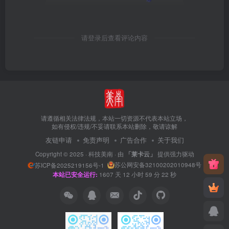
请登录后查看评论内容
请遵循相关法律法规，本站一切资源不代表本站立场，
如有侵权/违规/不妥请联系本站删除，敬请谅解
友链申请
免责声明
广告合作
关于我们
Copyright © 2025 ·
科技美南
· 由
「莱卡云」
提供强力驱动
苏公网安备32100202010948号
苏ICP备2025219156号-1
本站已安全运行:
1607
天
12
小时
59
分
22
秒