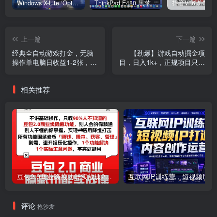
Windows X-Lite ‘Optimum 11’ 25H2 Pro v2
ThinkPad E480 黑苹果完美Tahoe的EFI分享（2026.03.01更新）
抖音V36.5.0 
上一篇
下一篇
经典全自动游戏打金，无脑
【劲爆】游戏自动掘金项
操作单电脑日收益1-2张，稳
目，日入1k+，正规项目只需
定吃排骨搬砖项目，长期可
躺賺【揭秘】
做【揭秘】
相关推荐
豆包2.0商业隐藏功能实战课2026，1个功能解决1个实际生意问题，学完就能用
互联网I
评论
抢沙发