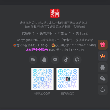
请遵循相关法律法规，本站一切资源不代表本站立场，
如有侵权/违规/不妥请联系本站删除，敬请谅解
友链申请
免责声明
广告合作
关于我们
Copyright © 2025 ·
科技美南
· 由
「莱卡云」
提供强力驱动
苏公网安备32100202010948号
苏ICP备2025219156号-1
本站已安全运行:
1607
天
13
小时
1
分
45
秒
扫码加QQ群
扫码加QQ