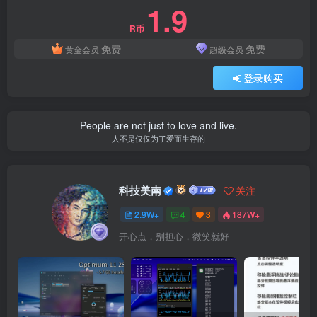
1.9
R币
免费
免费
黄金会员
超级会员
登录购买
People are not just to love and live.
人不是仅仅为了爱而生存的
科技美南
关注
2.9W+
4
3
187W+
开心点，别担心，微笑就好