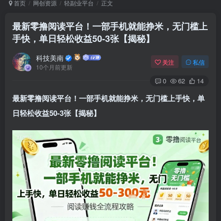
首页
网创资源
轻副业平台
正文
最新零撸阅读平台！一部手机就能挣米，无门槛上
手快，单日轻松收益50-3张【揭秘】
Arch Linux
Android 16
科技美南
关注
私信
10个月前更新
0
62
14
最新零撸阅读平台！一部手机就能挣米，无门槛上手快，单
日轻松收益50-3张【揭秘】
OS软件
Linux软件
Android软件