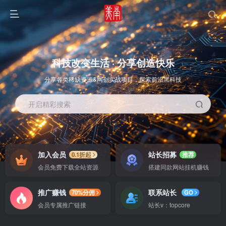
科技改变生活 · 分享创造快乐
分享各类稀缺资源&网创实战项目，探索前沿黑科技
开启精彩搜索
OS教程
SOFT教程
加入会员
站长招募
0.1折起
推荐
会员免费下载全站资源
搭建同款网站挂机赚钱
推广赚钱
联系站长
70%分佣
GO
会员专属推广链接
站长v：topcore
智能
系统教程
软件教程