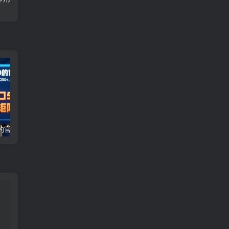
外面收费1980的官服全自动打金，新模式，单窗口50+，支持批量矩阵，工具+渠道【揭秘】
剪映遇上国庆热点，拉新收益暴增400%，单条视频狂挣2W+，无需剪辑基础，几分钟一条作品