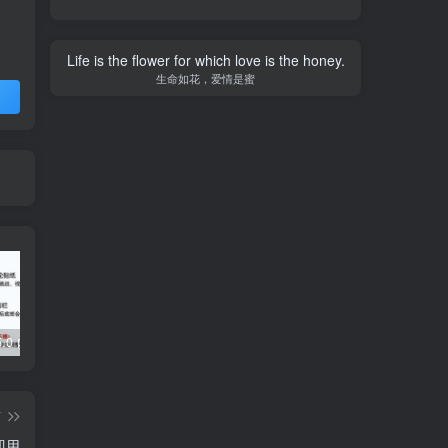
Life is the flower for which love is the honey.
生命如花，爱情是蜜
5.0 内置模块
Grabcube(多功能AI音视频下载及编辑工具)
去除各大网盘限制，轻松使用Curl或下载工具加速下载
篇
即用