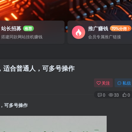
站长招募
推广赚钱
推荐
70%分佣
搭建同款网站挂机赚钱
会员专属推广链接
，适合普通人，可多号操作
关注
私信
0
33
0
，可多号操作