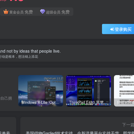
免费
免费
黄金会员
超级会员
登录购买
 and not by ideas that people live.
行动是根本，想法锦上添花
爱自己拥
Windows X-Lite ‘Optimum 11’ 25H2 Pro v2
ThinkPad E480 黑苹果完美Tahoe的EFI分享（2026.03.01更新）
抖音V36.
下一
日单号
美国得物Gariled技术实战，全新流量平台实战干货，即学