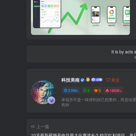
It is by acts
科技美南
关注
2.9W+
4
3
186W+
幸福并不是一味得到自己想要的，而是珍
有的
上一篇
10月最新视频号收益最大化赛道长久稳定红利项目，单