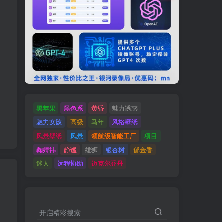
黑苹果
黑色系
黄昏
魅力诱惑
魅力女孩
高级
马年
风格壁纸
风景壁纸
风景
领航级智能工厂
项目
鞠婧祎
静谧
雄狮
银杏树
郁金香
迷人
远程协助
迈克尔乔丹
开启精彩搜索