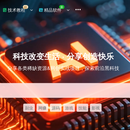
精
新
技术教程
精品软件
科技改变生活 · 分享创造快乐
分享各类稀缺资源&网创实战项目，探索前沿黑科技
副业
网赚
源码
游戏
技能
影视