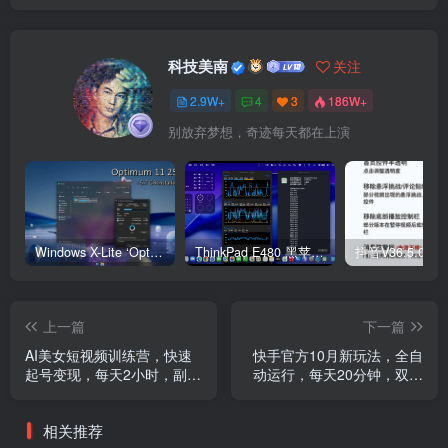
科技美南
关注
2.9W+
4
3
186W+
别放弃梦想，奇迹每天都在上演
Windows X-Lite ‘Optimum 11’ 25H2 Pro v2
ThinkPad E480 黑苹果完美Tahoe的EFI分享（2026.03.01更新）
抖音V36.5.0 
上一篇
下一篇
AI美女短视频训练营，快速
快手官方10月新玩法，全自
起号变现，每天2小时，副业
动运行，每天20分钟，双重
收入轻松过1W
变现，当天收益2张+【揭
秘】
相关推荐