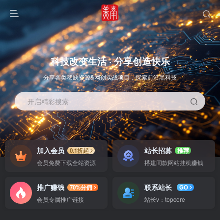
科技改变生活 · 分享创造快乐
分享各类稀缺资源&网创实战项目，探索前沿黑科技
开启精彩搜索
OS教程
SOFT教程
加入会员
站长招募
0.1折起
推荐
会员免费下载全站资源
搭建同款网站挂机赚钱
推广赚钱
联系站长
70%分佣
GO
会员专属推广链接
站长v：topcore
智能
系统教程
软件教程