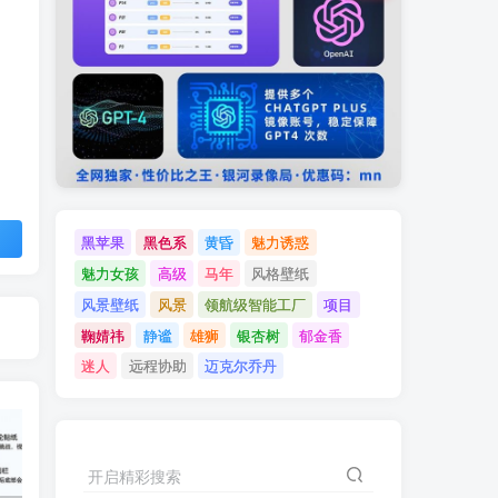
黑苹果
黑色系
黄昏
魅力诱惑
魅力女孩
高级
马年
风格壁纸
风景壁纸
风景
领航级智能工厂
项目
鞠婧祎
静谧
雄狮
银杏树
郁金香
迷人
远程协助
迈克尔乔丹
开启精彩搜索