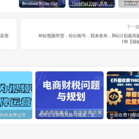
Windows X-Lite ‘Optimum 11’ 25H2 Pro v2
ThinkPad E480 黑苹果完美Tahoe的EFI分享（2026.03.01更新）
抖音V36.
下一
售卖资
AI短视频带货，你出账号，我来发布，B站计划最高
1W【揭
号内容金牌运营
电商企业财税风险与规避，直击财税痛点，制定专属方案