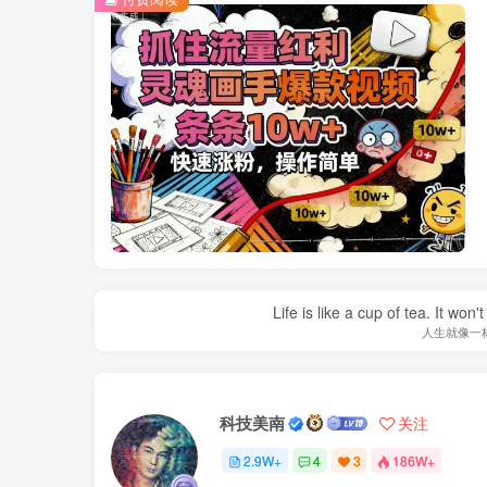
Life is like a cup of tea. It won'
人生就像一
科技美南
关注
2.9W+
4
3
186W+