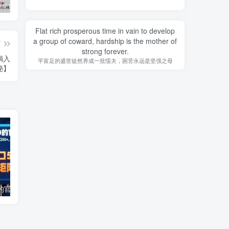
5.0 内置模块
Grabcube(多功能AI音视频下载及编辑工具)
去除各大网盘限制，轻松使用Curl或下载工具加速下载
Flat rich prosperous time in vain to develop
a group of coward, hardship is the mother of
篇
strong forever.
躺入
平富足的盛世徒然养成一批懦夫，困苦永远是坚强之母
秘】
外面收费1980的官服全自动打金，新模式，单窗口50+，支持批量矩阵，工具+渠道【揭秘】
剪映遇上国庆热点，拉新收益暴增400%，单条视频狂挣2W+，无需剪辑基础，几分钟一条作品