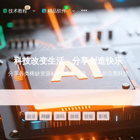
精
新
技术教程
精品软件
科技改变生活 · 分享创造快乐
分享各类稀缺资源&网创实战项目，探索前沿黑科技
副业
网赚
源码
游戏
技能
影视