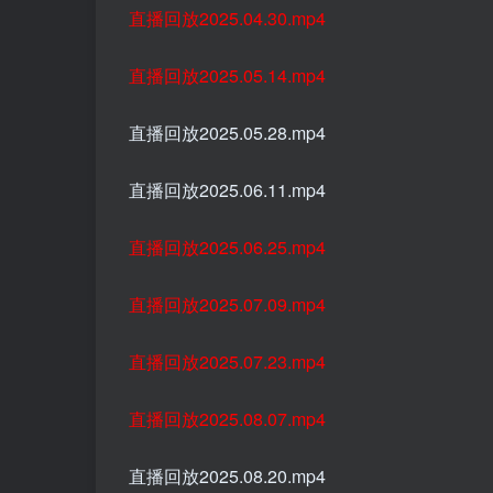
直播回放2025.04.30.mp4
直播回放2025.05.14.mp4
直播回放2025.05.28.mp4
直播回放2025.06.11.mp4
直播回放2025.06.25.mp4
直播回放2025.07.09.mp4
直播回放2025.07.23.mp4
直播回放2025.08.07.mp4
直播回放2025.08.20.mp4