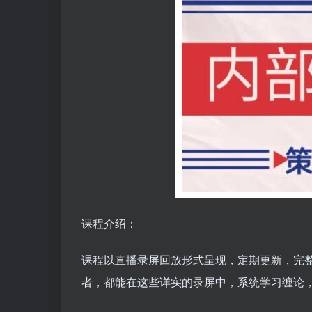
课程介绍：
课程以直播录屏回放形式呈现，定期更新，完
者，都能在这些详实的录屏中，系统学习缠论，