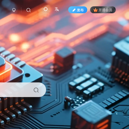
发布
开通会员