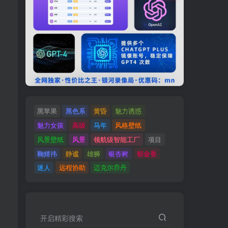
黑苹果
黑色系
黄昏
魅力诱惑
魅力女孩
高级
马年
风格壁纸
风景壁纸
风景
领航级智能工厂
项目
鞠婧祎
静谧
雄狮
银杏树
郁金香
迷人
远程协助
迈克尔乔丹
开启精彩搜索