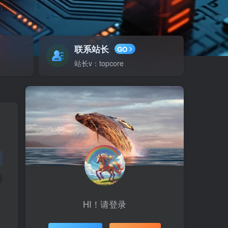
联系站长
GO
站长v：topcore
HI！请登录