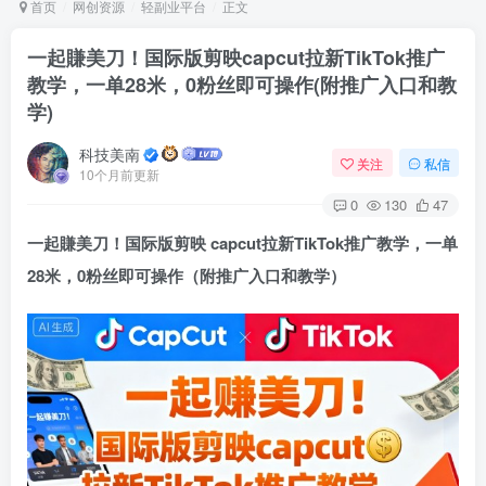
首页
网创资源
轻副业平台
正文
一起賺美刀！国际版剪映capcut拉新TikTok推广
教学，一单28米，0粉丝即可操作(附推广入口和教
Arch Linux
Android 16
学)
科技美南
关注
私信
10个月前更新
0
130
47
一起賺美刀！国际版剪映
capcut拉新
TikTok推广教学，一单
28米，0粉丝即可操作（附推广入口和教学）
OS软件
Linux软件
Android软件