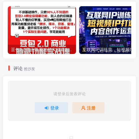
豆包2.0商业隐藏功能实战课2026，1个功能解决1个实际生意问题，学完就能用
互联网I
评论
抢沙发
请登录后发表评论
登录
注册