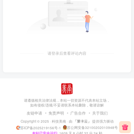
请登录后查看评论内容
请遵循相关法律法规，本站一切资源不代表本站立场，
如有侵权/违规/不妥请联系本站删除，敬请谅解
友链申请
免责声明
广告合作
关于我们
Copyright © 2025 ·
科技美南
· 由
「莱卡云」
提供强力驱动
苏公网安备32100202010948号
苏ICP备2025219156号-1
本站已安全运行:
1609
天
8
小时
32
分
25
秒