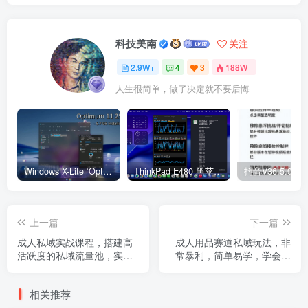
科技美南
关注
2.9W+
4
3
188W+
人生很简单，做了决定就不要后悔
Windows X-Lite ‘Optimum 11’ 25H2 Pro v2
ThinkPad E480 黑苹果完美Tahoe的EFI分享（2026.03.01更新）
抖音V36.5.0 
上一篇
下一篇
成人私域实战课程，搭建高
成人用品赛道私域玩法，非
活跃度的私域流量池，实现
常暴利，简单易学，学会了
持续稳定的业绩增长
自己悄悄做
相关推荐