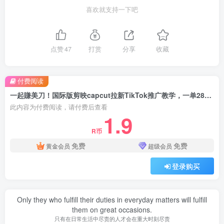
喜欢就支持一下吧
点赞
47
打赏
分享
收藏
付费阅读
一起賺美刀！国际版剪映capcut拉新TikTok推广教学，一单28米，0粉丝即可操作(附推广入口和教学)
此内容为付费阅读，请付费后查看
1.9
R币
免费
免费
黄金会员
超级会员
登录购买
Only they who fulfill their duties in everyday matters will fulfill
them on great occasions.
只有在日常生活中尽责的人才会在重大时刻尽责