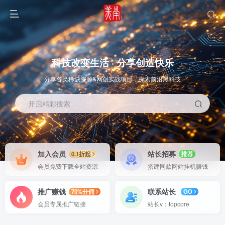
科技改变生活 · 分享创造快乐
分享各类稀缺资源&网创实战项目，探索前沿黑科技
开启精彩搜索
OS教程
SOFT教程
加入会员
站长招募
0.1折起
推荐
会员免费下载全站资源
搭建同款网站挂机赚钱
推广赚钱
联系站长
70%分佣
GO
会员专属推广链接
站长v：topcore
智能
系统教程
软件教程