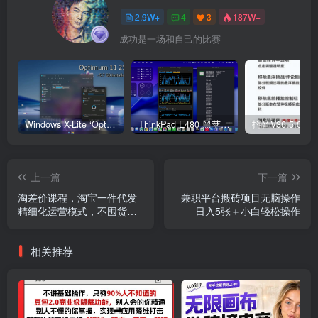
2.9W+
4
3
187W+
成功是一场和自己的比赛
Windows X-Lite ‘Optimum 11’ 25H2 Pro v2
ThinkPad E480 黑苹果完美Tahoe的EFI分享（2026.03.01更新）
抖音V36.5.0 
上一篇
下一篇
淘差价课程，淘宝一件代发
兼职平台搬砖项目无脑操作
精细化运营模式，不囤货低
日入5张＋小白轻松操作
成本做电商(更新10月)
相关推荐