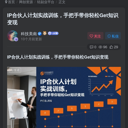
首页
网创资源
轻副业平台
正文
IP合伙人计划实战训练，手把手带你轻松Get知识
变现
Arch Linux
Android 16
科技美南
关注
私信
10个月前更新
0
96
29
IP合伙人计划实战训练，手把手带你轻松Get知识变现
OS软件
Linux软件
Android软件