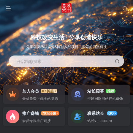
科技改变生活 · 分享创造快乐
分享各类稀缺资源&网创实战项目，探索前沿黑科技
开启精彩搜索
OS教程
SOFT教程
加入会员
站长招募
0.1折起
推荐
会员免费下载全站资源
搭建同款网站挂机赚钱
推广赚钱
联系站长
70%分佣
GO
会员专属推广链接
站长v：topcore
智能
系统教程
软件教程