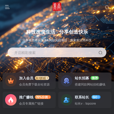
科技改变生活 · 分享创造快乐
分享各类稀缺资源&网创实战项目，探索前沿黑科技
开启精彩搜索
OS教程
SOFT教程
加入会员
站长招募
0.1折起
推荐
会员免费下载全站资源
搭建同款网站挂机赚钱
推广赚钱
联系站长
70%分佣
GO
会员专属推广链接
站长v：topcore
智能
系统教程
软件教程