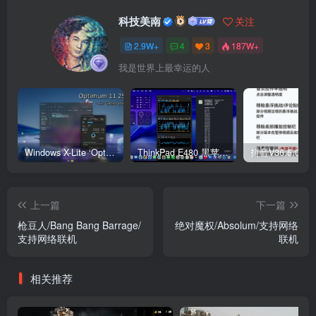
科技美南
关注
2.9W+
4
3
187W+
我是世界上最幸运的人
Windows X-Lite ‘Optimum 11’ 25H2 Pro v2
ThinkPad E480 黑苹果完美Tahoe的EFI分享（2026.03.01更新）
抖音V36.5.0 
上一篇
下一篇
枪豆人/Bang Bang Barrage/
绝对魔权/Absolum/支持网络
支持网络联机
联机
相关推荐