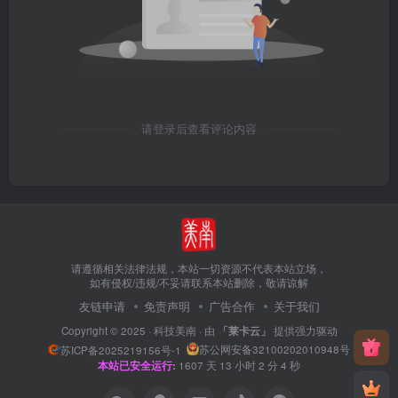
请登录后查看评论内容
请遵循相关法律法规，本站一切资源不代表本站立场，
如有侵权/违规/不妥请联系本站删除，敬请谅解
友链申请
免责声明
广告合作
关于我们
Copyright © 2025 ·
科技美南
· 由
「莱卡云」
提供强力驱动
苏公网安备32100202010948号
苏ICP备2025219156号-1
本站已安全运行:
1607
天
13
小时
2
分
5
秒