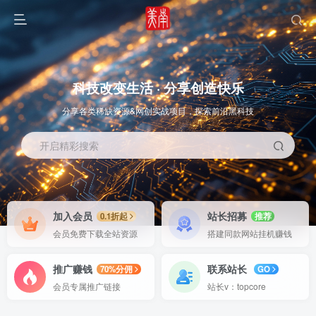
科技改变生活 · 分享创造快乐
分享各类稀缺资源&网创实战项目，探索前沿黑科技
开启精彩搜索
OS教程
SOFT教程
加入会员
站长招募
0.1折起
推荐
会员免费下载全站资源
搭建同款网站挂机赚钱
推广赚钱
联系站长
70%分佣
GO
会员专属推广链接
站长v：topcore
智能
系统教程
软件教程