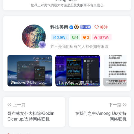
世界上对勇气的最大考验是忍受失败而不丧失信心
科技美南
关注
2.9W+
4
3
187W+
并不是我们所有的人都会拥有浪漫
Windows X-Lite ‘Optimum 11’ 25H2 Pro v2
ThinkPad E480 黑苹果完美Tahoe的EFI分享（2026.03.01更新）
抖音V36.5.0 
上一篇
下一篇
哥布林女仆大扫除/Goblin
在我们之中/Among Us/支持
Cleanup/支持网络联机
网络联机