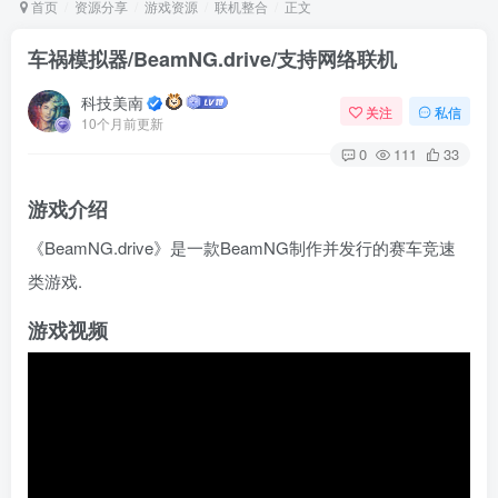
首页
资源分享
游戏资源
联机整合
正文
车祸模拟器/BeamNG.drive/支持网络联机
Arch Linux
Android 16
科技美南
关注
私信
10个月前更新
0
111
33
游戏介绍
《BeamNG.drive》是一款BeamNG制作并发行的赛车竞速
类游戏.
OS软件
Linux软件
Android软件
游戏视频