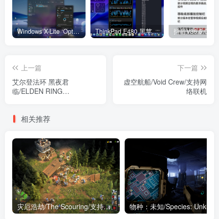
Windows X-Lite ‘Optimum 11’ 25H2 Pro v2
ThinkPad E480 黑苹果完美Tahoe的EFI分享（2026.03.01更新）
抖音V36.5.0 
上一篇
下一篇
艾尔登法环 黑夜君
虚空航船/Void Crew/支持网
临/ELDEN RING
络联机
NIGHTREIGN/支持网络联机
相关推荐
灾厄浩劫/The Scouring/支持网络联机