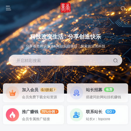
科技改变生活 · 分享创造快乐
分享各类稀缺资源&网创实战项目，探索前沿黑科技
开启精彩搜索
OS教程
SOFT教程
加入会员
站长招募
0.1折起
推荐
会员免费下载全站资源
搭建同款网站挂机赚钱
推广赚钱
联系站长
70%分佣
GO
会员专属推广链接
站长v：topcore
智能
系统教程
软件教程