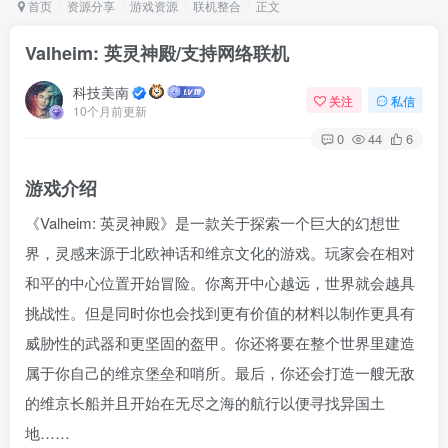
首页
资源分享
游戏资源
联机整合
正文
Valheim: 英灵神殿/支持网络联机
Arch Linux
Android 16
科技美南
关注
私信
10个月前更新
0
44
6
游戏介绍
《Valheim: 英灵神殿》是一款关于探索一个巨大的幻想世
界，灵感来源于北欧神话和维京文化的游戏。玩家会在相对
OS软件
Linux软件
Android软件
和平的中心位置开始冒险。你离开中心越远，世界就会越具
挑战性。但是同时你也会找到更有价值的材料以制作更具有
威胁性的武器和更坚固的盔甲。你还将要在整个世界里建造
属于你自己的维京堡垒和哨所。最后，你还会打造一艘无敌
的维京长船并且开始在无尽之海的航行以便寻找异国土
地……