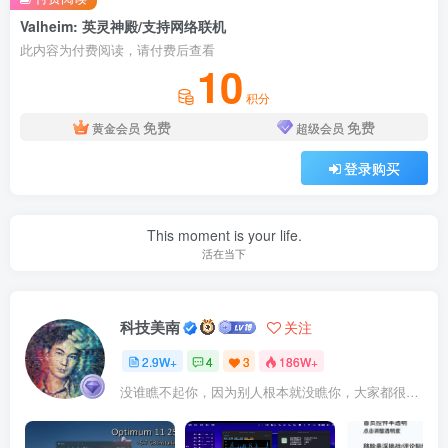
Valheim: 英灵神殿/支持网络联机
此内容为付费阅读，请付费后查看
10
积分
免费
免费
黄金会员
超级会员
登录购买
This moment is your life.
活在当下
科技美南
关注
2.9W+
4
3
186W+
没谁瞧不起你，因为别人根本就没瞧你，大家都很忙的