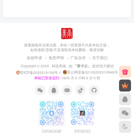
请遵循相关法律法规，本站一切资源不代表本站立场，
如有侵权/违规/不妥请联系本站删除，敬请谅解
友链申请
免责声明
广告合作
关于我们
Copyright © 2025 ·
科技美南
· 由
「莱卡云」
提供强力驱动
苏公网安备32100202010948号
苏ICP备2025219156号-1
本站已安全运行:
1605
天
5
小时
6
分
1
秒
扫码加QQ群
扫码加QQ