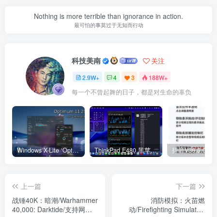
Nothing is more terrible than ignorance in action.
最可怕的事莫过于无知而行动
科技美南
关注
2.9W+
4
3
188W+
每一个不曾起舞的日子，都是对生命的辜负
Windows X-Lite ‘Optimum 11’ 25H2 Pro v2
ThinkPad E480 黑苹果完美Tahoe的EFI分享（2026.03.01更新）
抖音V36.5.0 
上一篇
下一篇
战锤40K：暗潮/Warhammer
消防模拟：火苗燃
40,000: Darktide/支持网络
动/Firefighting Simulator: