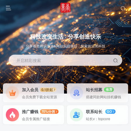
科技改变生活 · 分享创造快乐
分享各类稀缺资源&网创实战项目，探索前沿黑科技
开启精彩搜索
OS教程
SOFT教程
加入会员
站长招募
0.1折起
推荐
会员免费下载全站资源
搭建同款网站挂机赚钱
推广赚钱
联系站长
70%分佣
GO
会员专属推广链接
站长v：topcore
智能
系统教程
软件教程