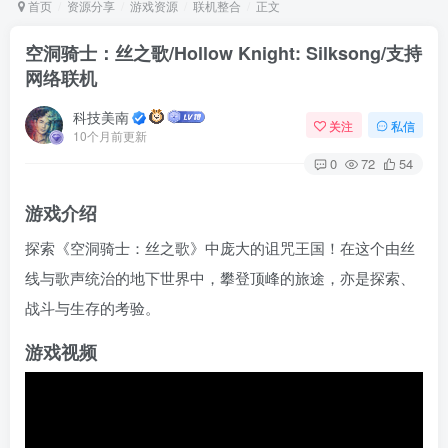
首页
资源分享
游戏资源
联机整合
正文
空洞骑士：丝之歌/Hollow Knight: Silksong/支持
网络联机
Arch Linux
Android 16
科技美南
关注
私信
10个月前更新
0
72
54
游戏介绍
探索《空洞骑士：丝之歌》中庞大的诅咒王国！在这个由丝
OS软件
Linux软件
Android软件
线与歌声统治的地下世界中，攀登顶峰的旅途，亦是探索、
战斗与生存的考验。
游戏视频