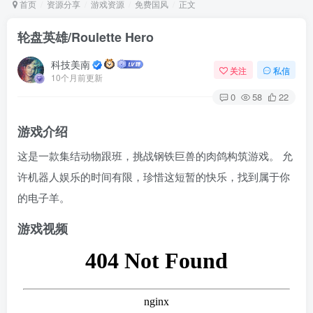
首页
资源分享
游戏资源
免费国风
正文
轮盘英雄/Roulette Hero
Arch Linux
Android 16
科技美南
关注
私信
10个月前更新
0
58
22
游戏介绍
这是一款集结动物跟班，挑战钢铁巨兽的肉鸽构筑游戏。 允
许机器人娱乐的时间有限，珍惜这短暂的快乐，找到属于你
OS软件
Linux软件
Android软件
的电子羊。
游戏视频