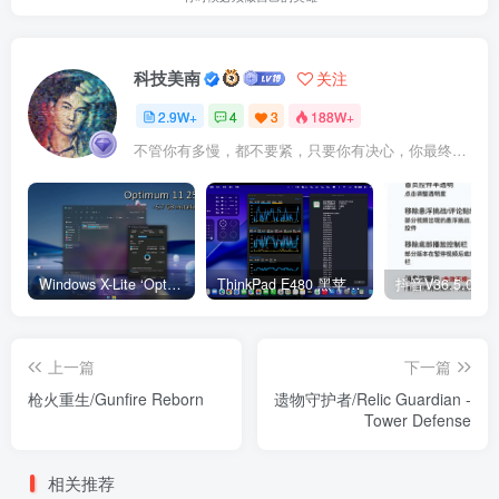
科技美南
关注
2.9W+
4
3
188W+
不管你有多慢，都不要紧，只要你有决心，你最终都会到达想去的地方
Windows X-Lite ‘Optimum 11’ 25H2 Pro v2
ThinkPad E480 黑苹果完美Tahoe的EFI分享（2026.03.01更新）
抖音V36.5.0 
上一篇
下一篇
枪火重生/Gunfire Reborn
遗物守护者/Relic Guardian -
Tower Defense
相关推荐