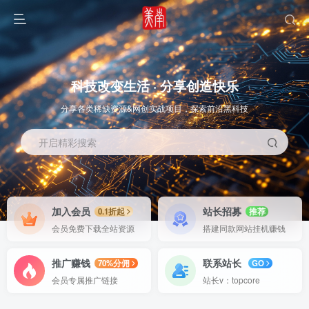
科技改变生活 · 分享创造快乐
分享各类稀缺资源&网创实战项目，探索前沿黑科技
开启精彩搜索
OS教程
SOFT教程
加入会员
站长招募
0.1折起
推荐
会员免费下载全站资源
搭建同款网站挂机赚钱
推广赚钱
联系站长
70%分佣
GO
会员专属推广链接
站长v：topcore
智能
系统教程
软件教程