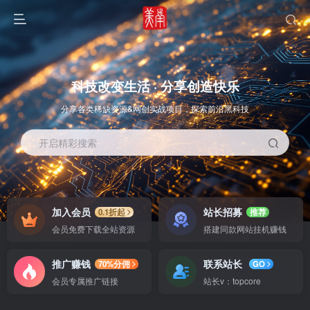
科技改变生活 · 分享创造快乐
分享各类稀缺资源&网创实战项目，探索前沿黑科技
开启精彩搜索
OS教程
SOFT教程
加入会员
站长招募
0.1折起
推荐
会员免费下载全站资源
搭建同款网站挂机赚钱
推广赚钱
联系站长
70%分佣
GO
会员专属推广链接
站长v：topcore
智能
系统教程
软件教程