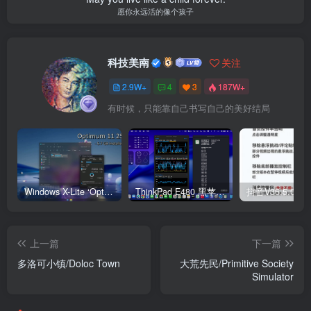
愿你永远活的像个孩子
科技美南
关注
2.9W+
4
3
187W+
有时候，只能靠自己书写自己的美好结局
Windows X-Lite ‘Optimum 11’ 25H2 Pro v2
ThinkPad E480 黑苹果完美Tahoe的EFI分享（2026.03.01更新）
抖音V36.5.0 
上一篇
下一篇
多洛可小镇/Doloc Town
大荒先民/Primitive Society
Simulator