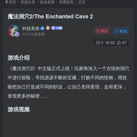
首页
资源分享
游戏资源
免费国风
正文
魔法洞穴2/The Enchanted Cave 2
Arch Linux
Android 16
科技美南
关注
私信
10个月前更新
0
62
47
游戏介绍
《魔法洞穴2》中文版正式上线！玩家将深入一个古怪的洞穴
中进行探险，寻找源源不断的宝藏，打败不同的怪物，用技
OS软件
Linux软件
Android软件
能把自己打造成不同的职业，让自己变得更强，走得更深，
发现更多的秘密…..
游戏视频