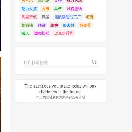
黑苹果
黑色系
黄昏
魅力诱惑
魅力女孩
高级
马年
风格壁纸
风景壁纸
风景
领航级智能工厂
项目
鞠婧祎
静谧
雄狮
银杏树
郁金香
迷人
远程协助
迈克尔乔丹
开启精彩搜索
The sacrifices you make today will pay
dividends in the future.
今天的牺牲和努力未来都会有回报