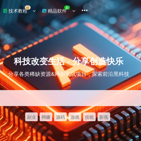
精
新
技术教程
精品软件
科技改变生活 · 分享创造快乐
分享各类稀缺资源&网创实战项目，探索前沿黑科技
副业
网赚
源码
游戏
技能
影视