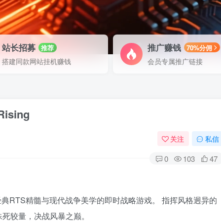
站长招募
推广赚钱
推荐
70%分佣
搭建同款网站挂机赚钱
会员专属推广链接
sing
关注
私信
0
103
47
款融合经典RTS精髓与现代战争美学的即时战略游戏。 指挥风格迥异的
殊死较量，决战风暴之巅。