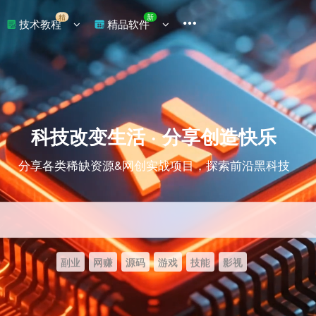
精
新
技术教程
精品软件
科技改变生活 · 分享创造快乐
分享各类稀缺资源&网创实战项目，探索前沿黑科技
副业
网赚
源码
游戏
技能
影视