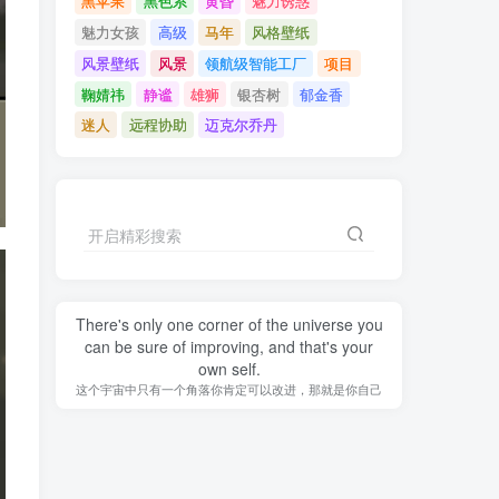
黑苹果
黑色系
黄昏
魅力诱惑
魅力女孩
高级
马年
风格壁纸
风景壁纸
风景
领航级智能工厂
项目
鞠婧祎
静谧
雄狮
银杏树
郁金香
迷人
远程协助
迈克尔乔丹
开启精彩搜索
There's only one corner of the universe you
can be sure of improving, and that's your
own self.
这个宇宙中只有一个角落你肯定可以改进，那就是你自己