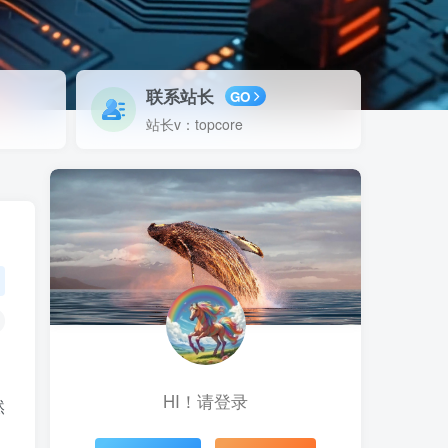
联系站长
GO
站长v：topcore
HI！请登录
然