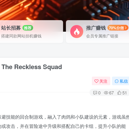
站长招募
推广赚钱
推荐
70%分佣
搭建同款网站挂机赚钱
会员专属推广链接
e Reckless Squad
关注
私信
0
67
51
躲避技能的回合制游戏，融入了肉鸽和小队建设的元素，游戏虽
动或攻击，并在冒险途中升级和搭配自己的卡组，提升小队的能