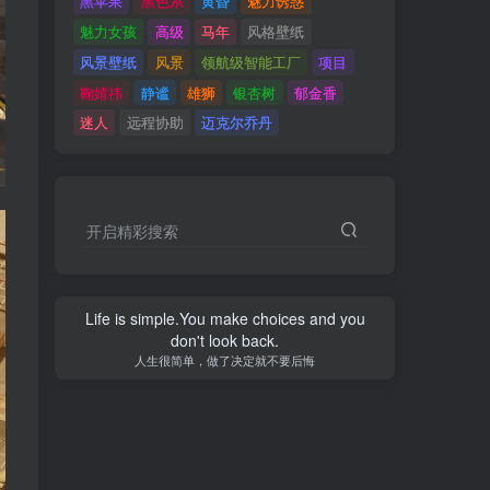
黑苹果
黑色系
黄昏
魅力诱惑
魅力女孩
高级
马年
风格壁纸
风景壁纸
风景
领航级智能工厂
项目
鞠婧祎
静谧
雄狮
银杏树
郁金香
迷人
远程协助
迈克尔乔丹
开启精彩搜索
Life is simple.You make choices and you
don't look back.
人生很简单，做了决定就不要后悔