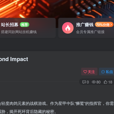
站长招募
推广赚钱
推荐
70%分佣
搭建同款网站挂机赚钱
会员专属推广链接
nd Impact
关注
私信
0
80
18
轻度肉鸽元素的战棋游戏。作为星甲中队“狮鹫”的指挥官，你需
威胁，揭开死环背后隐藏的秘密。