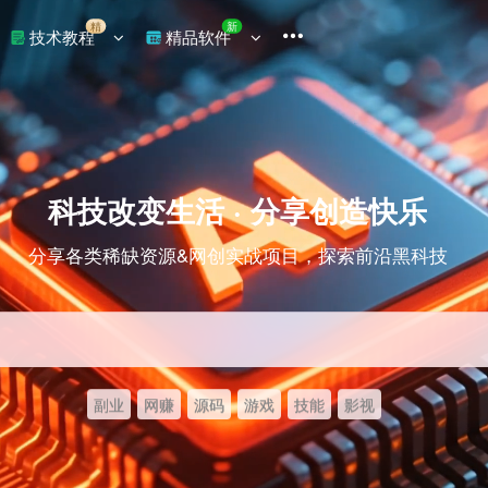
精
新
技术教程
精品软件
科技改变生活 · 分享创造快乐
分享各类稀缺资源&网创实战项目，探索前沿黑科技
副业
网赚
源码
游戏
技能
影视