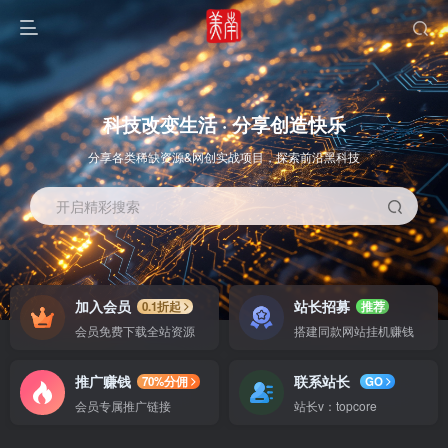
科技改变生活 · 分享创造快乐
分享各类稀缺资源&网创实战项目，探索前沿黑科技
开启精彩搜索
OS教程
SOFT教程
加入会员
站长招募
0.1折起
推荐
会员免费下载全站资源
搭建同款网站挂机赚钱
推广赚钱
联系站长
70%分佣
GO
会员专属推广链接
站长v：topcore
智能
系统教程
软件教程