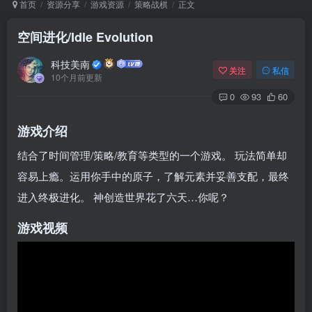
首页
资源分享
游戏资源
策略战棋
正文
空间进化/Idle Evolution
Arch Linux
Android 16
科技美南
关注
私信
10个月前更新
0
93
60
游戏介绍
结合了时间管理/策略/教育等类型的一个游戏。 玩法简单却
容易上瘾。运用你手中的原子，了解元素并妥善支配，最终
OS软件
Linux软件
Android软件
进入终极进化。 神创造世界花了六天…你呢？
游戏视频