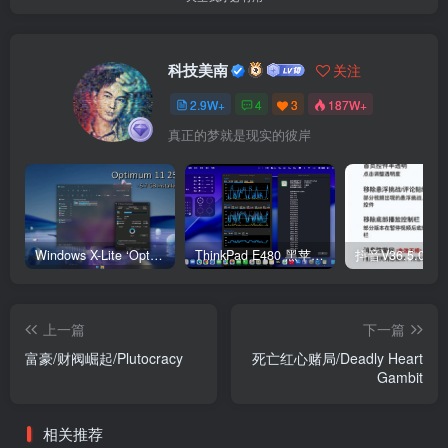
科技美南
关注
2.9W+
4
3
187W+
真正的梦就是现实的彼岸
Windows X-Lite ‘Optimum 11’ 25H2 Pro v2
ThinkPad E480 黑苹果完美Tahoe的EFI分享（2026.03.01更新）
抖音V36.5.0 
上一篇
下一篇
富豪/财阀崛起/Plutocracy
死亡红心赌局/Deadly Heart
Gambit
相关推荐