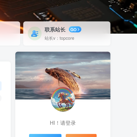
联系站长
GO
站长v：topcore
HI！请登录