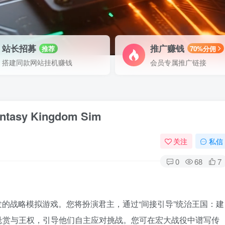
站长招募
推广赚钱
推荐
70%分佣
搭建同款网站挂机赚钱
会员专属推广链接
asy Kingdom Sim
关注
私信
0
68
7
 启发的战略模拟游戏。您将扮演君主，通过“间接引导”统治王国：建
悬赏与王权，引导他们自主应对挑战。您可在宏大战役中谱写传