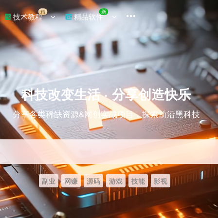
精
新
技术教程
精品软件
科技改变生活 · 分享创造快乐
分享各类稀缺资源&网创实战项目，探索前沿黑科技
副业
网赚
源码
游戏
技能
影视