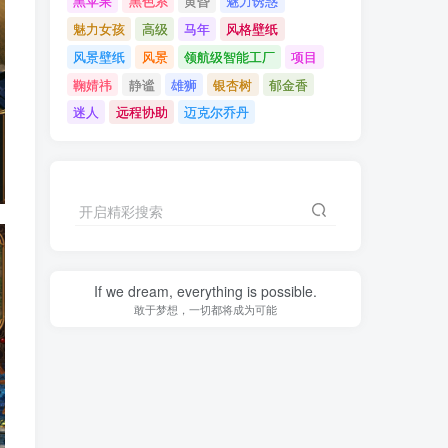
黑苹果
黑色系
黄昏
魅力诱惑
魅力女孩
高级
马年
风格壁纸
风景壁纸
风景
领航级智能工厂
项目
鞠婧祎
静谧
雄狮
银杏树
郁金香
迷人
远程协助
迈克尔乔丹
开启精彩搜索
If we dream, everything is possible.
敢于梦想，一切都将成为可能