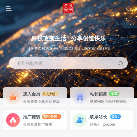
科技改变生活 · 分享创造快乐
分享各类稀缺资源&网创实战项目，探索前沿黑科技
开启精彩搜索
OS教程
SOFT教程
加入会员
站长招募
0.1折起
推荐
会员免费下载全站资源
搭建同款网站挂机赚钱
推广赚钱
联系站长
70%分佣
GO
会员专属推广链接
站长v：topcore
智能
系统教程
软件教程