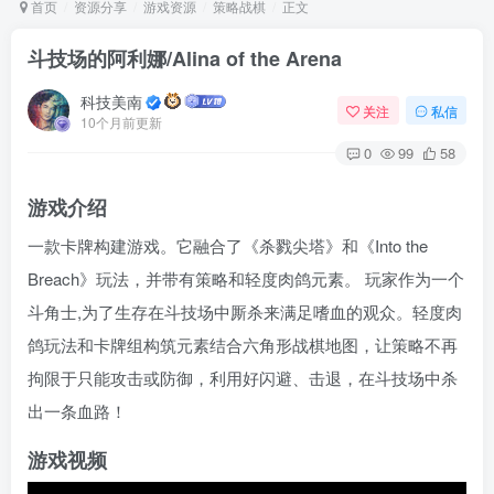
首页
资源分享
游戏资源
策略战棋
正文
斗技场的阿利娜/Alina of the Arena
Arch Linux
Android 16
科技美南
关注
私信
10个月前更新
0
99
58
游戏介绍
一款卡牌构建游戏。它融合了《杀戮尖塔》和《Into the
Breach》玩法，并带有策略和轻度肉鸽元素。 玩家作为一个
OS软件
Linux软件
Android软件
斗角士,为了生存在斗技场中厮杀来满足嗜血的观众。轻度肉
鸽玩法和卡牌组构筑元素结合六角形战棋地图，让策略不再
拘限于只能攻击或防御，利用好闪避、击退，在斗技场中杀
出一条血路！
游戏视频