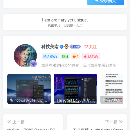
登录购买
I am ordinary yet unique.
我很平凡，但我独一无二
科技美南
关注
2.9W+
4
3
188W+
越是在艰难困苦的时候，我们越是要看到希望
Windows X-Lite ‘Optimum 11’ 25H2 Pro v2
ThinkPad E480 黑苹果完美Tahoe的EFI分享（2026.03.01更新）
抖音V36.5.0 
上一篇
下一篇